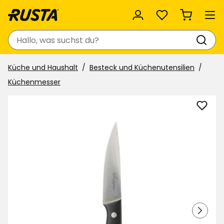
Favoriten
Suchen
Küche und Haushalt
Besteck und Küchenutensilien
Küchenmesser
Schä
Font
zu
Favor
hinzu