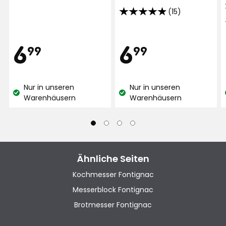
(15)
4.9
von
5
Preis
Preis
6,99
6,99
6
6
99
99
Sternen,
basierend
€
€
auf
Nur in unseren
Nur in unseren
15
Lagerbestand:
Lagerbestand:
Warenhäusern
Warenhäusern
Bewertungen
Ähnliche Seiten
Kochmesser Fontignac
Messerblock Fontignac
Brotmesser Fontignac