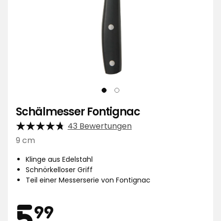
Schälmesser Fontignac
43 Bewertungen
9 cm
Klinge aus Edelstahl
Schnörkelloser Griff
Teil einer Messerserie von Fontignac
Preis
5,99
5
99