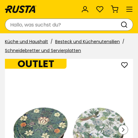
Favoriten
Suchen
Küche und Haushalt
Besteck und Küchenutensilien
Schneidebretter und Servierplatten
OUTLET
Glasu
Celin
zu
Favor
hinzu