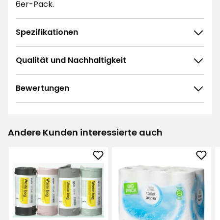
6er-Pack.
Spezifikationen
Qualität und Nachhaltigkeit
Bewertungen
4.8
5
☆
4
☆
3
☆
Andere Kunden interessierte auch
2
☆
247 ratings
1
☆
Müllbeutel
Toil
Sortieren nach
zu
Refi
Favoriten
zu
Filtern nach
hinzufügen
Favo
hinz
Bewertungen (247)