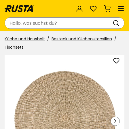
Favoriten
Suchen
Küche und Haushalt
Besteck und Küchenutensilien
Tischsets
Tisch
Seag
zu
Favor
hinzu