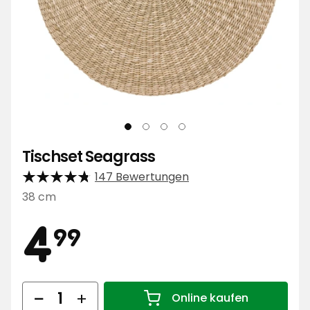
Tischset Seagrass
147 Bewertungen
38 cm
Preis
4,99
4
99
€
Menge
Online kaufen
Menge 1