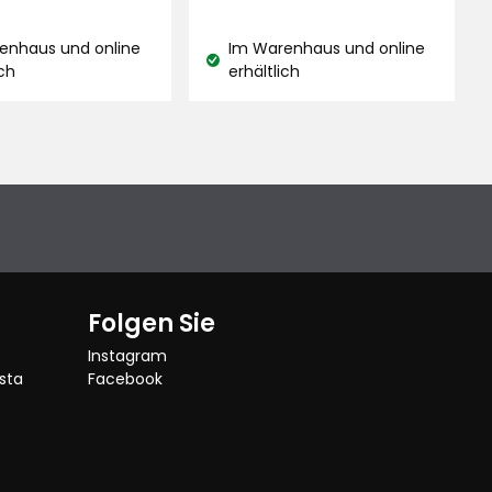
€
€
enhaus und online
Im Warenhaus und online
and:
Lagerbestand:
ich
erhältlich
e
Folgen Sie
Instagram
sta
Facebook