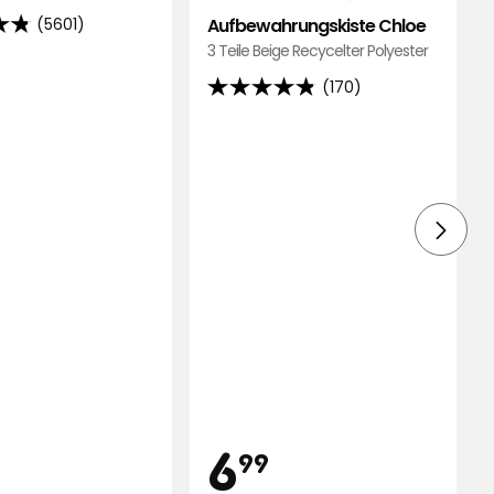
Aufbewahrungskiste Chloe
(5601)
3 Teile Beige Recycelter Polyester
(170)
4.8
von
d
5
Sternen,
basierend
ngen
auf
170
Bewertungen
is
Preis
0,95
6,99
6
99