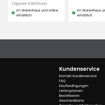
€
Preisvergleich
€
(Vgl.preis 0,06/Stück)
0,06
Im Warenhaus und online
Im Warenhaus un
€
Lagerbestand:
Lagerbestand:
erhältlich
erhältlich
/Stück
Mehr Bewertungen
Kundenservice
Kontakt Kundenservice
FAQ
Kaufbedingungen
Lieferoptionen
Bestellwaren
Geschenkkarte