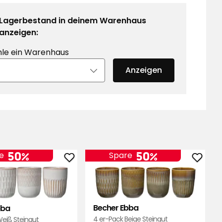
Lagerbestand in deinem Warenhaus
anzeigen:
le ein Warenhaus
Anzeigen
50%
50%
e
Spare
Becher
Beche
Ebba
Ebba
zu
zu
Favoriten
Favori
Becher Ebba
bba
hinzufügen
hinzu
4 er-Pack Beige Steingut
Weiß Steingut