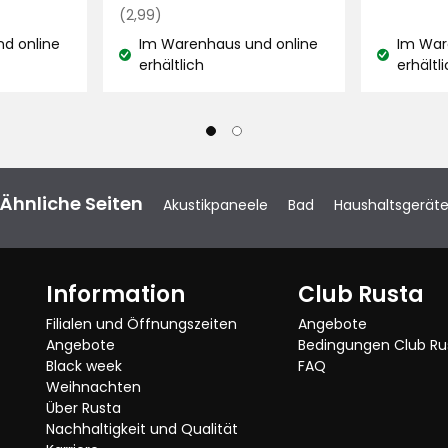
Regulärer
€
(2,99)
Preis
d online
Im Warenhaus und online
Im War
2,99
Lagerbestand:
Lagerbest
erhältlich
erhältl
€
Verified by Trustvoice
Ähnliche Seiten
Akustikpaneele
Bad
Haushaltsgerät
Information
Club Rusta
Filialen und Öffnungszeiten
Angebote
Angebote
Bedingungen Club Ru
Black week
FAQ
Weihnachten
Über Rusta
Nachhaltigkeit und Qualität