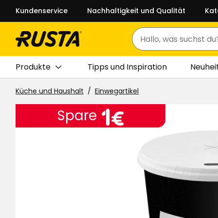
Kundenservice
Nachhaltigkeit und Qualität
Kat
Suchen
Produkte
Tipps und Inspiration
Neuhei
Küche und Haushalt
Einwegartikel
Preis
1
1€
Spare
€