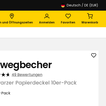
Deutsch
/ DE (EUR)
en und Öffnungszeiten
Anmelden
Favoriten
Warenkorb
Einwe
nwegbecher
zu
Favori
49 Bewertungen
hinzuf
arzer Papierdeckel 10er-Pack
-Pack