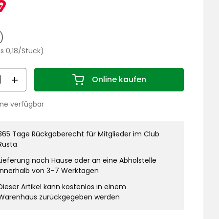
ktionspreis
1,79
9
€
lärer
)
Preisvergleich
is 0,18/Stück)
0,18
€
nge
/Stück
Online kaufen
Menge 1
ine verfügbar
stand:
365 Tage Rückgaberecht für Mitglieder im Club
Rusta
Lieferung nach Hause oder an eine Abholstelle
innerhalb von 3–7 Werktagen
Dieser Artikel kann kostenlos in einem
Warenhaus zurückgegeben werden