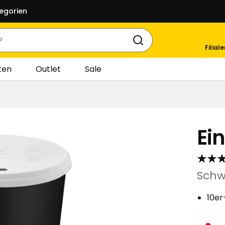
egorien
Filial
ten
Outlet
Sale
Ei
Schw
10er