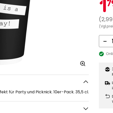
A
1
7
Regu
(2,99
Preis
(Vgl.pre
2,99
Me
€
Onl
Lagerbe
t für Party und Picknick. 10er-Pack. 35,5 cl.