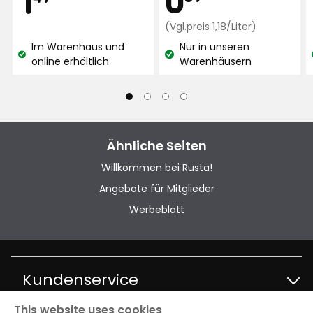
€
Preisvergle
€
(Vgl.preis 1,18/Liter)
1,18
Im Warenhaus und
Nur in unseren
€
Lagerbestand:
Lagerbestand:
online erhältlich
Warenhäusern
/Liter
Ähnliche Seiten
Willkommen bei Rusta!
Angebote für Mitglieder
Werbeblatt
Kundenservice
This website uses cookies