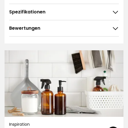
Spezifikationen
Bewertungen
4.8
5
☆
4
☆
3
☆
2
☆
140 ratings
1
☆
Sortieren nach
Filtern nach
Bewertungen (140)
Krystyna A
KA
Inspiration