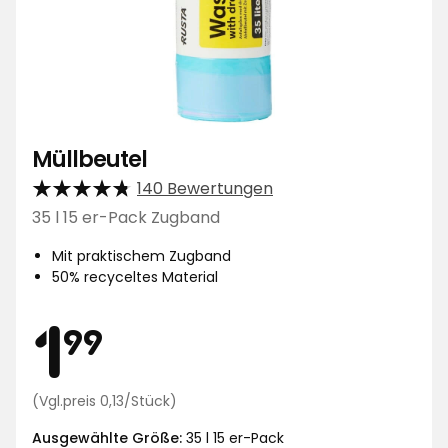
Müllbeutel
140 Bewertungen
35 l 15 er-Pack Zugband
Mit praktischem Zugband
50% recyceltes Material
Preis
1,99
1
99
€
Preisvergleich
(Vgl.preis 0,13/Stück)
0,13
Ausgewählte Größe:
€
35 l 15 er-Pack