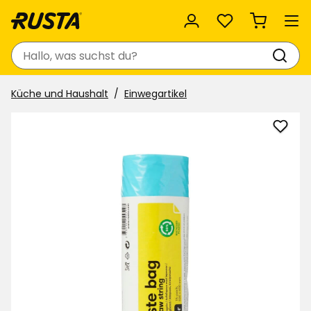
Favoriten
Suchen
Küche und Haushalt
Einwegartikel
Müllb
zu
Favor
hinzu