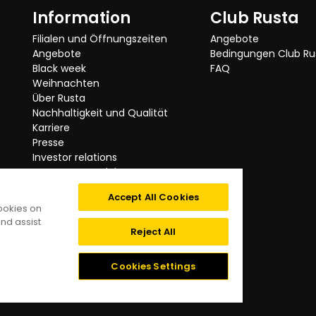
hes Hortensienmuster.
Information
Club Rusta
inalsprache anzeigen
Filialen und Öffnungszeiten
Angebote
Angebote
Bedingungen Club Ru
Black week
FAQ
Weihnachten
Verified by Trustvoice
Über Rusta
Nachhaltigkeit und Qualität
Karriere
Presse
Investor relations
Getestete Produkte
Rusta ruft zurück
Accept All Cookies
Kategorien
cookies on
Impressum
nd assist
Digitale Barrierefreiheit
Reject All
Datenschutzerklärung
Cookies
Cookies Settings