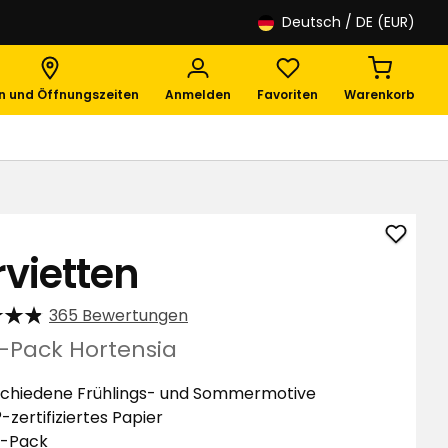
Deutsch
/ DE (EUR)
en und Öffnungszeiten
Anmelden
Favoriten
Warenkorb
Servie
rvietten
zu
Favori
365 Bewertungen
hinzuf
r-Pack Hortensia
chiedene Frühlings- und Sommermotive
-zertifiziertes Papier
r-Pack