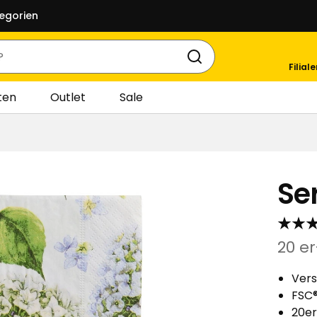
egorien
Filial
ten
Outlet
Sale
Se
20 e
Vers
FSC®
20e