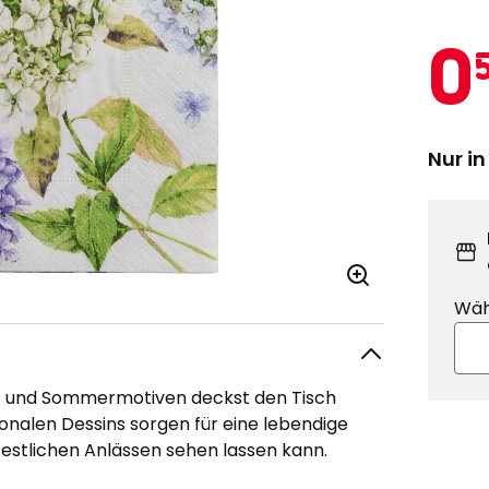
A
0
Nur in
Wäh
gs- und Sommermotiven deckst den Tisch
onalen Dessins sorgen für eine lebendige
 festlichen Anlässen sehen lassen kann.