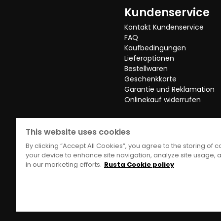
festliche Anlässe. Hübsches, sommerlic
Kundenservice
Übersetzt aus dem Finnischen
•
Auf Orig
Kontakt Kundenservice
FAQ
Mehr Bewertungen
Kaufbedingungen
Lieferoptionen
Bestellwaren
Geschenkkarte
Garantie und Reklamation
Onlinekauf widerrufen
This website uses cookies
By clicking “Accept All Cookies”, you agree to the storing of 
your device to enhance site navigation, analyze site usage, a
in our marketing efforts.
Rusta Cookie policy