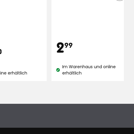
4028
Bewertungen
ngen
Preis
2,99
2
99
is
12,90
0
€
€
Im Warenhaus und online
Lagerbestand:
ine erhältlich
erhältlich
and:
e