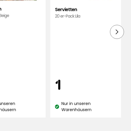
n
Servietten
Beige
20 er-Pack Lila
is
Preis
1
1
€
 unseren
Nur in unseren
and:
Lagerbestand:
häusern
Warenhäusern