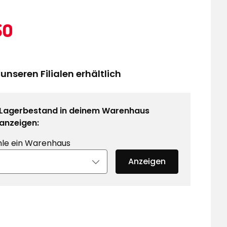
ktionspreis
0,50
50
€
 unseren Filialen erhältlich
Lagerbestand in deinem Warenhaus
anzeigen:
le ein Warenhaus
Anzeigen