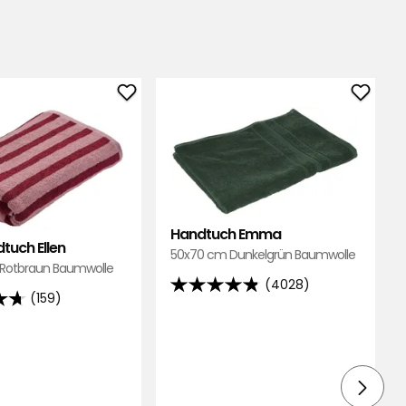
Badehandtuch
Handt
Ellen
Emma
zu
zu
Favoriten
Favori
hinzufügen
hinzu
Handtuch Emma
tuch Ellen
50x70 cm Dunkelgrün Baumwolle
Rotbraun Baumwolle
(4028)
4.8
(159)
von
5
Sternen,
basierend
d
auf