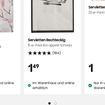
Serviette
20 er-Pack 
erfektes Geschenk, der Beschenkte
inalsprache anzeigen
Servietten Rechteckig
15 er-Pack Bon appetit Schwarz
k
(184)
4.8
von
Preis
Pre
1,49
1
1
1
49
Originalsprache anzeigen
5
Sternen,
€
€
basierend
d online
Im Warenhaus und online
Nur in
auf
Lagerbestand:
Lagerbest
erhältlich
Waren
184
ühsommer.
Bewertungen
us derselben Serie.