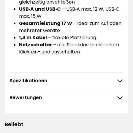
gleichzeitig anschließen
USB‑A und USB‑C
– USB‑A max. 12 W, USB‑C
max. 15 W
Gesamtleistung 17 W
– ideal zum Aufladen
mehrerer Geräte
1,4 m Kabel
– flexible Platzierung
Netzschalter
– alle Steckdosen mit einem
Klick ein- und ausschalten
Spezifikationen
Bewertungen
4.8
5
☆
4
☆
3
☆
Beliebt
2
☆
17 ratings
1
☆