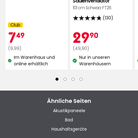
Säulenventilator
Kristiina L
KL
101 cm Schwarz FT26
(130)
4.8
Club
Vor 1 Monat
Kampagnenname:
von
Mitgliedspreis
7,49
Aktionspr
29,90
7
29
49
90
5
Malen B
Sternen,
MB
Regulärer
€
Regulärer
€
(9,99)
(49,90)
basierend
Preis
Preis
Im Warenhaus und
Nur in unseren
auf
9,99
49,90
Vor 2 Monaten
Lagerbestand:
Lagerbestand:
online erhältlich
Warenhäusern
130
€
€
Bewertungen
Mehr Bewertungen
Verified by Trustvoice
Ähnliche Seiten
Akustikpaneele
Bad
Haushaltsgeräte