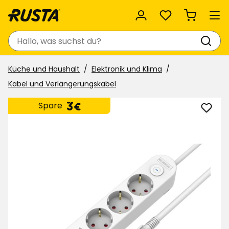
Favoriten
Suchen
Küche und Haushalt
Elektronik und Klima
Kabel und Verlängerungskabel
Preis
3
3€
Spare
Steck
€
3-
fach
1xUSB
A
1xUSB
C
zu
Favor
hinzu