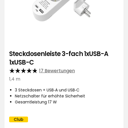
Steckdosenleiste 3-fach 1xUSB-A
1xUSB-C
17 Bewertungen
1,4 m
3 Steckdosen + USB‑A und USB‑C
Netzschalter für erhöhte Sicherheit
Gesamtleistung 17 W
Club
Kampagnenname: