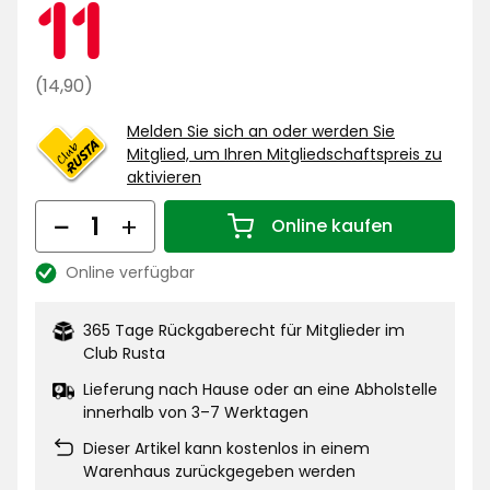
Mitgliedsprei
11
11
€
Regulärer
(14,90)
Preis
Melden Sie sich an oder werden Sie
14,90
Mitglied, um Ihren Mitgliedschaftspreis zu
€
aktivieren
Menge
Online kaufen
Menge 1
Online verfügbar
Lagerbestand:
365 Tage Rückgaberecht für Mitglieder im
Club Rusta
Lieferung nach Hause oder an eine Abholstelle
innerhalb von 3–7 Werktagen
Dieser Artikel kann kostenlos in einem
Warenhaus zurückgegeben werden