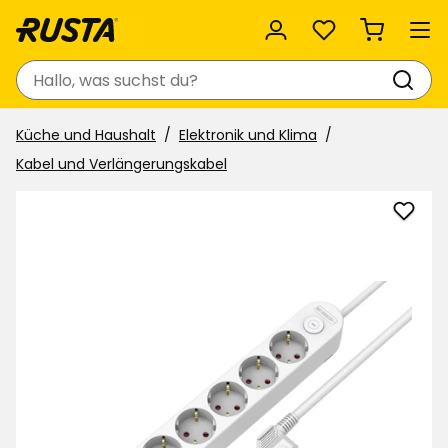
Favoriten
Suchen
Küche und Haushalt
Elektronik und Klima
Kabel und Verlängerungskabel
Steck
5-
fach
1xUSB
A
1xUSB
C
zu
Favor
hinzu