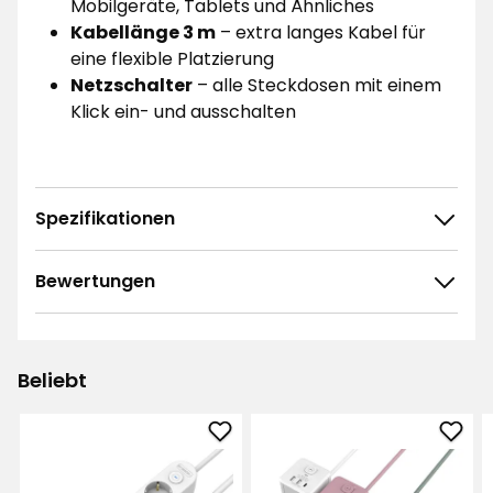
Mobilgeräte, Tablets und Ähnliches
Kabellänge 3 m
– extra langes Kabel für
eine flexible Platzierung
Netzschalter
– alle Steckdosen mit einem
Klick ein- und ausschalten
Spezifikationen
Bewertungen
4.9
5
☆
4
☆
3
☆
Beliebt
2
☆
9 ratings
1
☆
Steckdosenleiste
Stec
Sortieren nach
3-
3-