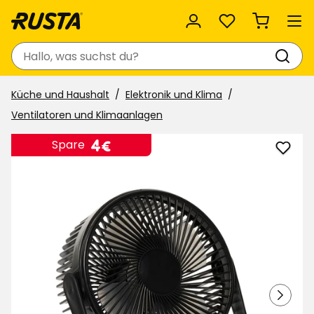
Favoriten
Suchen
Küche und Haushalt
Elektronik und Klima
Ventilatoren und Klimaanlagen
Preis
4
4€
Spare
Tisch
€
zu
Favor
hinzu