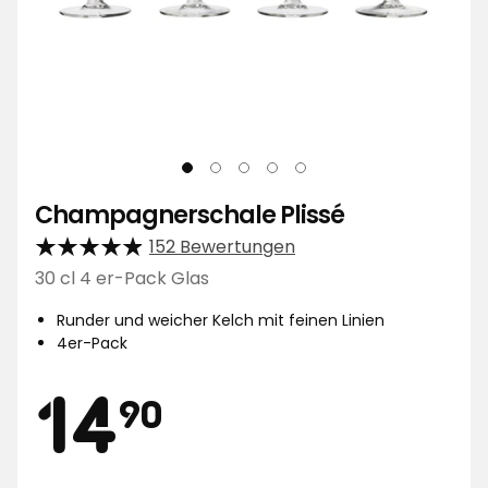
Champagnerschale Plissé
152 Bewertungen
30 cl 4 er-Pack Glas
Runder und weicher Kelch mit feinen Linien
4er-Pack
Preis
14,90
14
90