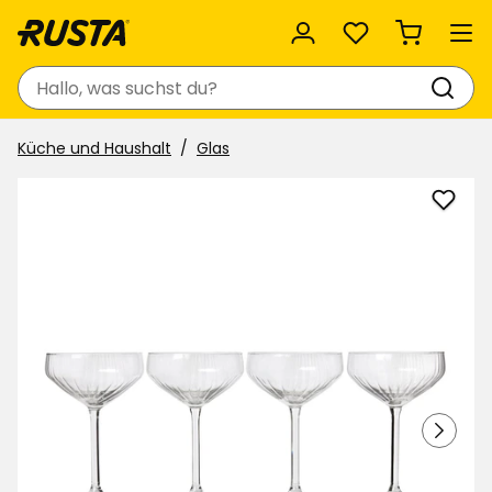
Favoriten
Suchen
Küche und Haushalt
Glas
Cham
Plissé
zu
Favor
hinzu