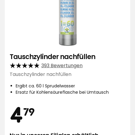
Tauschzylinder nachfüllen
393 Bewertungen
Tauschzylinder nachfüllen
Ergibt ca. 60 l Sprudelwasser
Ersatz für Kohlensäureflasche bei Umtausch
Preis
4,79
4
79