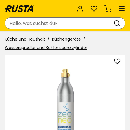
Favoriten
Suchen
Küche und Haushalt
Küchengeräte
Wassersprudler und Kohlensäure zylinder
Tausc
nachf
zu
Favor
hinzu