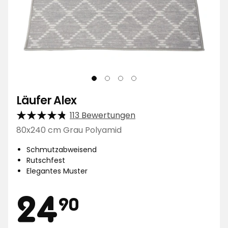
Läufer Alex
113 Bewertungen
80x240 cm Grau Polyamid
Schmutzabweisend
Rutschfest
Elegantes Muster
Preis
24,90
24
90