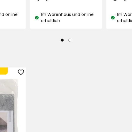
Sternen,
€
basieren
d online
Im Warenhaus und online
Im War
auf
Lagerbestand:
Lagerbest
erhältlich
erhältl
132
Bewertu
Verified by Trustvoice
Rutschschutz
Teppich,
Filz
zu
Favoriten
hinzufügen