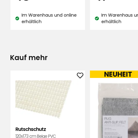
Bewertungen
Kjell
•
Vor 1 Monat
K
€
€
Im Warenhaus und online
Im Warenhaus un
Lagerbestand:
Lagerbestand:
erhältlich
erhältlich
Mehr Bewertungen
Kauf mehr
NEUHEIT
Rutschschutz
zu
Favoriten
hinzufügen
Rutschschutz
120x173 cm Beige PVC