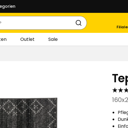
egorien
Filial
ten
Outlet
Sale
Te
160x
Pfle
Dunk
Einf