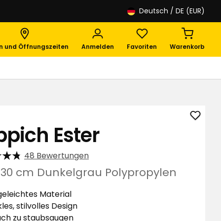
Deutsch
/ DE (EUR)
en und Öffnungszeiten
Anmelden
Favoriten
Warenkorb
Teppi
ppich Ester
Ester
zu
48 Bewertungen
Favori
hinzuf
230 cm Dunkelgrau Polypropylen
geleichtes Material
les, stilvolles Design
ach zu staubsaugen