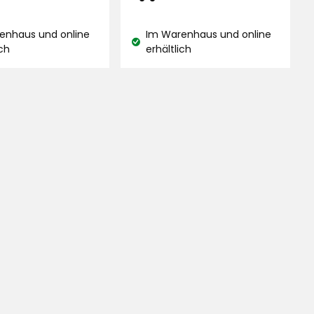
Bewertungen
€
€
d
enhaus und online
Im Warenhaus und online
and:
Lagerbestand:
ich
erhältlich
ngen