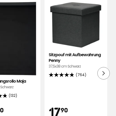
Maja
mit
zu
Aufbe
Favoriten
Penny
hinzufügen
zu
Favori
hinzu
Sitzpouf mit Aufbewahrung
Penny
37,5x38 cm Schwarz
(764)
4.8
ngsrollo Maja
von
 Schwarz
5
(132)
Sternen,
basierend
is
Preis
34,90
17,90
17
auf
90
90
764