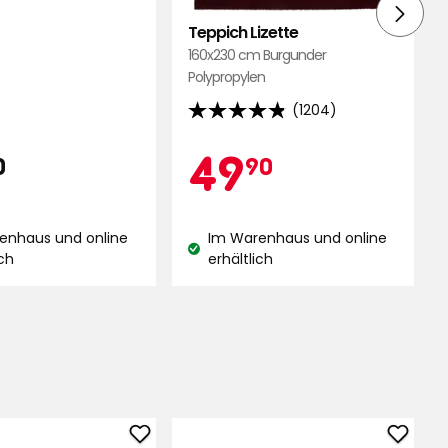
Teppich Lizette
d
160x230 cm Burgunder
Polypropylen
(1204)
4.8
ngen
von
is
16,90
Aktionspreis
49,90
49
0
90
5
Sternen,
€
€
basierend
enhaus und online
Im Warenhaus und online
auf
and:
Lagerbestand:
ich
erhältlich
1204
Bewertungen
Verdunklungsrollo
Sitzpo