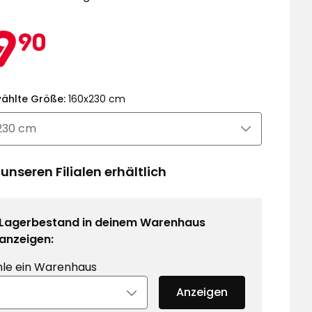
ktionspreis
29,90
9
90
€
ählte Größe:
160x230 cm
 unseren Filialen erhältlich
Lagerbestand in deinem Warenhaus
anzeigen:
le ein Warenhaus
Anzeigen