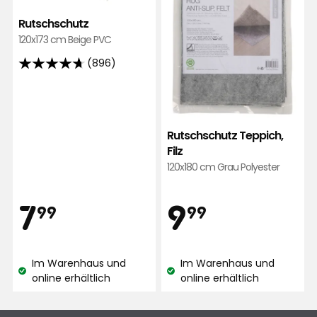
hinz
Buthaina
B
Rutschschutz
120x173 cm Beige PVC
(896)
Vor 2 Tagen
4.7
von
Sibel M
5
SM
Sternen,
Rutschschutz Teppich,
basierend
Filz
Vor 8 Tagen
auf
120x180 cm Grau Polyester
896
Mohamad
Bewertungen
M
Preis
Preis
7,99
9,99
7
9
99
99
Vor 3 Wochen
€
€
Im Warenhaus und
Im Warenhaus und
Eva L
Lagerbestand:
Lagerbestand:
online erhältlich
online erhältlich
EL