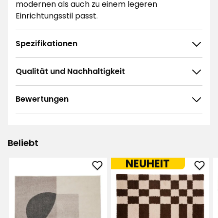
modernen als auch zu einem legeren
Einrichtungsstil passt.
Spezifikationen
Qualität und Nachhaltigkeit
Bewertungen
4.9
5
☆
4
☆
3
☆
Beliebt
2
☆
31 ratings
1
☆
NEUHEIT
Teppich
Tepp
Sortieren nach
Lina
Linn
zu
zu
Filtern nach
Favoriten
Favo
hinzufügen
hinz