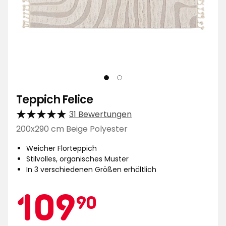
Teppich Felice
31 Bewertungen
200x290 cm Beige Polyester
Weicher Florteppich
Stilvolles, organisches Muster
In 3 verschiedenen Größen erhältlich
Aktionspreis
109,90
109
90