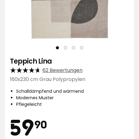
Teppich Lina
62 Bewertungen
160x230 cm Grau Polypropylen
Schalldämpfend und wärmend
Modernes Muster
Pflegeleicht
Preis
59,90
59
90