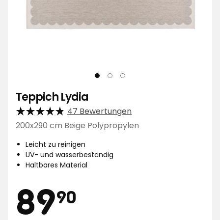
Teppich Lydia
47 Bewertungen
200x290 cm Beige Polypropylen
Leicht zu reinigen
UV- und wasserbeständig
Haltbares Material
Preis
89,90
89
90