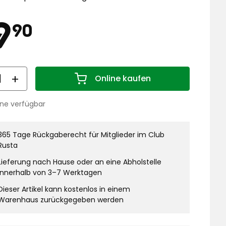
eis
79,90
9
90
€
nge
Online kaufen
Menge 1
ine verfügbar
stand:
365 Tage Rückgaberecht für Mitglieder im Club
Rusta
Lieferung nach Hause oder an eine Abholstelle
innerhalb von 3–7 Werktagen
Dieser Artikel kann kostenlos in einem
Warenhaus zurückgegeben werden