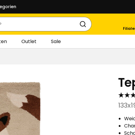
egorien
Filial
ten
Outlet
Sale
Te
133x
Wei
Cha
Sch