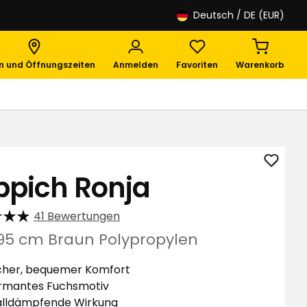
Deutsch
/ DE (EUR)
en und Öffnungszeiten
Anmelden
Favoriten
Warenkorb
Teppi
ppich Ronja
Ronja
zu
41 Bewertungen
Favori
hinzuf
195 cm Braun Polypropylen
cher, bequemer Komfort
rmantes Fuchsmotiv
alldämpfende Wirkung