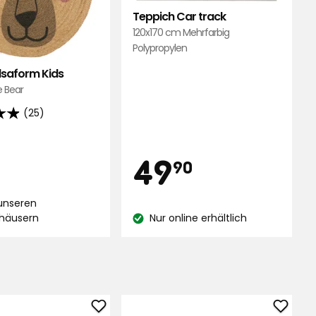
Teppich Car track
120x170 cm Mehrfarbig
Polypropylen
lsaform Kids
e Bear
(25)
ionspreis
10
Preis
49,90
49
90
€
d
€
 unseren
and:
häusern
Nur online erhältlich
Lagerbestand:
ngen
Aufbewahrungskorb
Betth