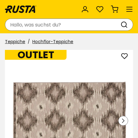
Favoriten
Suchen
Teppiche
Hochflor-Teppiche
OUTLET
Tepp
Soph
zu
Favor
hinzu