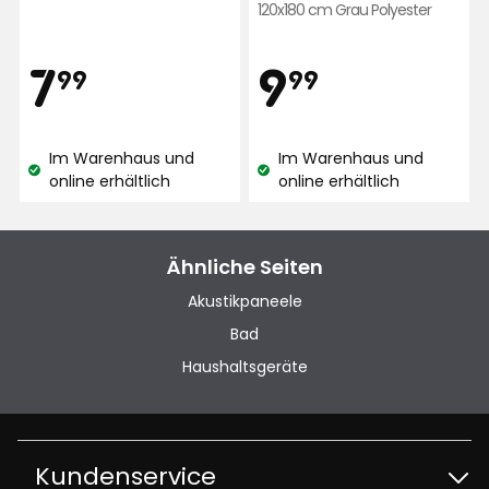
120x180 cm Grau Polyester
888
Margareta F
Bewertungen
MF
Preis
Preis
7,99
9,99
7
9
99
99
Vor 8 Tagen
€
€
Im Warenhaus und
Im Warenhaus und
Yvonne S
YS
Lagerbestand:
Lagerbestand:
online erhältlich
online erhältlich
Vor 8 Tagen
Ähnliche Seiten
Akustikpaneele
Thomas
T
Bad
Haushaltsgeräte
Vor 2 Wochen
Mehr Bewertungen
Kundenservice
Verified by Trustvoice