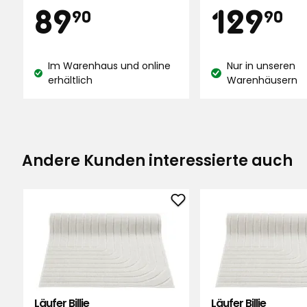
Preis
Preis
89,90
1
89
129
Ich bin nicht wirklich zufrieden, der Tep
Sternen,
5
90
90
auf dem Boden. Er ist schief und der Anfa
basierend
Sternen,
auf
€
€
basierend
280
✓
Lucas
auf
Im Warenhaus und online
Nur in unseren
Bewertungen
202
Lagerbestand:
Lagerbestand:
erhältlich
Warenhäusern
Hallo Tarja, vielen Dank, dass S
Bewertungen
geteilt haben. Wir werden Ihre
zukünftigen Produktentwicklu
berücksichtigen. // Team Rust
Andere Kunden interessierte auch
Übersetzt aus dem Finnischen
•
Auf Orig
Marika P
•
Vor 9 Monaten
Läufer
MP
Billie
zu
Cotinin ist eine ausgezeichnete Wahl
Favoriten
Übersetzt aus dem Finnischen
•
Auf Orig
hinzufügen
Läufer Billie
Läufer Billie
Raija H
•
Vor 10 Monaten