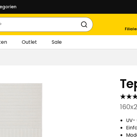
egorien
Filial
ten
Outlet
Sale
Tep
160x
UV- 
Einf
Mod