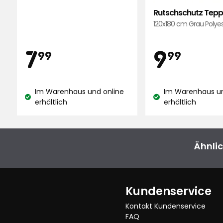
basierend
Rutschschutz Teppic
auf
Mehr Bewertungen
120x180 cm Grau Polye
890
Bewertungen
Preis
Preis
7,99
9,9
7
9
99
99
€
€
Im Warenhaus und online
Im Warenhaus un
Lagerbestand:
Lagerbestand:
erhältlich
erhältlich
Ähnlic
Kundenservice
Kontakt Kundenservice
FAQ