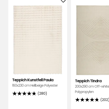
Sor
Teppich
Bewertungen (65)
Kunstfell
Paula
Erhan A
•
Vor 5 Monaten
zu
EA
Favoriten
hinzufügen
Der Teppich entspricht genau meinen Vor
den Preis kann man auch nichts sagen.
Hanna
•
Vor 3 Monaten
H
Schöner Teppich und leicht zu reinigen
Teppich Kunstfell Paula
Teppich Tindra
Übersetzt aus dem Finnischen
•
Auf Orig
160x230 cm Hellbeige Polyester
200x290 cm Off-whit
Polypropylen
(280)
4.8
Tarja M
•
Vor 3 Monaten
TM
(202
von
4.8
5
von