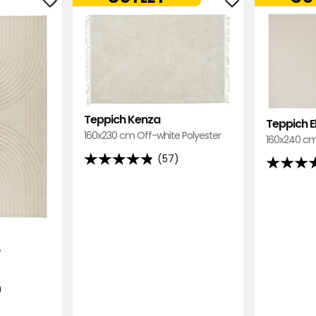
tieren nach
Filtern nach
Teppich
Teppich
Tindra
Kenza
zu
zu
Favoriten
Favoriten
hinzufügen
hinzufügen
stellungen, gefällt mir sehr und für
Teppich Kenza
Teppich E
160x230 cm Off-white Polyester
160x240 cm
(57)
4.8
4.8
von
von
5
5
Sternen,
Sternen,
basierend
basieren
inalsprache anzeigen
auf
e
auf
57
72
Bewertungen
Bewertu
)