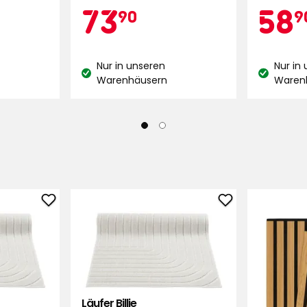
29,90
Aktionspreis
73,90
Akt
73
58
pich liegt jetzt schon seit drei Wochen
90
9
ng ist nicht ordentlich aufgerollt.
€
Nur in unseren
Nur in
Lagerbestand:
Lagerbest
Warenhäusern
Waren
ie Ihre Erfahrungen mit uns
 Anregungen bei der
ng und -verbesserung
a
inalsprache anzeigen
Läufer
Läufer
Billie
Billie
zu
zu
Favoriten
Favoriten
inalsprache anzeigen
hinzufügen
hinzufügen
Läufer Billie