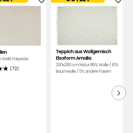
Teppich
Teppi
Ellen
aus
zu
Wollg
Favoriten
Elsaf
hinzufügen
Amali
zu
Favori
Teppich aus Wollgemisch
llen
hinzu
Elsaform Amalia
 Weiß Polyester
200x290 cm Natur 85% Wolle / 10%
(72)
Baumwolle / 5% andere Fasern
d
ngen