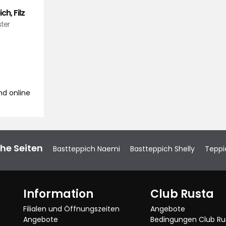
h, Filz
ster
Verified by Trustvoice
9
d online
he Seiten
Bastteppich Naemi
Bastteppich Shelly
Teppi
Information
Club Rusta
Filialen und Öffnungszeiten
Angebote
Angebote
Bedingungen Club Ru