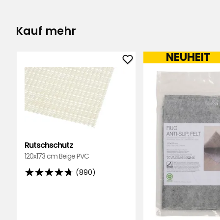
Laila O
•
Vor 1 Jahr
LO
Kauf mehr
Ist an Ort und Stelle viel besser geworde
im Muster und in der Farbe.
NEUHEIT
Übersetzt aus dem Schwedischen
•
Auf 
Rutschschutz
zu
Elin D
•
Vor 1 Jahr
Favoriten
ED
hinzufügen
Dieser wunderschöne Teppich ist für dr
Feuchtigkeit stand, aber im Herbst hole i
er lange hält.
Rutschschutz
Ich habe viele Komplimente dafür bekomm
120x173 cm Beige PVC
Übersetzt aus dem Schwedischen
•
Auf 
(890)
4.7
von
Mervi M
•
Gestern
MM
5
Sternen,