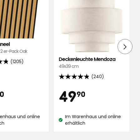
neel
 2 er-Pack Oak
Deckenleuchte Mendoza
(1205)
49x39 cm
(240)
4.8
von
is
Preis
24,90
49,90
49
0
90
d
5
Sternen,
€
€
basierend
enhaus und online
Im Warenhaus und online
ngen
auf
and:
Lagerbestand:
ich
erhältlich
240
Bewertungen