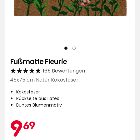
Fußmatte Fleurie
165 Bewertungen
45x75 cm Natur Kokosfaser
Kokosfaser
Rückseite aus Latex
Buntes Blumenmotiv
Aktionspreis
9,69
9
69