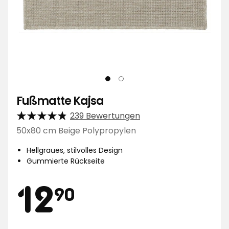
Fußmatte Kajsa
239 Bewertungen
50x80 cm Beige Polypropylen
Hellgraues, stilvolles Design
Gummierte Rückseite
Preis
12,90
12
90