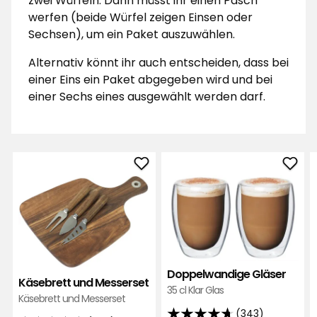
zwei Würfeln. Dann müsst ihr einen Pasch
werfen (beide Würfel zeigen Einsen oder
Sechsen), um ein Paket auszuwählen.
Alternativ könnt ihr auch entscheiden, dass bei
einer Eins ein Paket abgegeben wird und bei
einer Sechs eines ausgewählt werden darf.
Käsebrett
Dopp
und
Gläs
Messerset
zu
zu
Favo
Favoriten
hinz
hinzufügen
Doppelwandige Gläser
Käsebrett und Messerset
35 cl Klar Glas
Käsebrett und Messerset
(343)