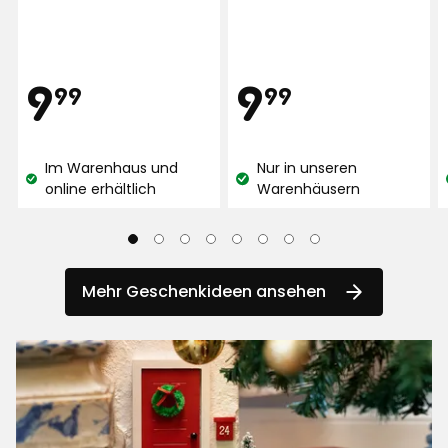
Preis
Preis
9,99
9,99
9
9
99
99
€
€
Im Warenhaus und
Nur in unseren
Lagerbestand:
Lagerbestand:
online erhältlich
Warenhäusern
Mehr Geschenkideen ansehen