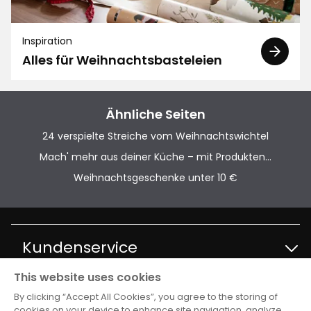
Inspiration
Alles für Weihnachtsbasteleien
Ähnliche Seiten
24 verspielte Streiche vom Weihnachtswichtel
Mach' mehr aus deiner Küche – mit Produkten...
Weihnachtsgeschenke unter 10 €
Kundenservice
This website uses cookies
Kontakt Kundenservice
Information
By clicking “Accept All Cookies”, you agree to the storing of
cookies on your device to enhance site navigation, analyze