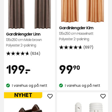
Gardinlengder Kim
135x250 cm Hasselnøtt
Gardinlengder Linn
Polyester 2-pakning
135x250 cm Mole brown
Polyester 2-pakning
(697)
4.7
(634)
av
4.7
5
av
Pris
Pris
199
99,90
199
-
.
99
90
stjerner,
5
basert
stjerner,
kr
kr
på
basert
I varehus og på nett
I varehus og på nett
697
på
Lagerbalanse:
Lagerbalanse:
anmeldelser
634
NYHET
anmeldelser
Legg
Leg
til
til
Lykt
Opp