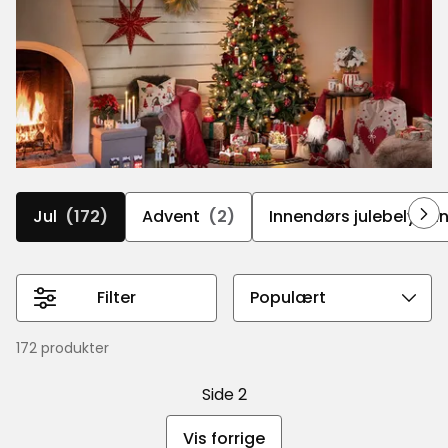
Jul
(172)
Advent
(2)
Innendørs julebelysni
Filter
Velg
sorteringsrekkefølge
172 produkter
Side 2
Vis forrige