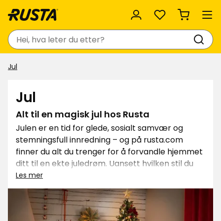
Favoritter
Søk
Jul
Jul
Alt til en magisk jul hos Rusta
Julen er en tid for glede, sosialt samvær og
stemningsfull innredning – og på rusta.com
finner du alt du trenger for å forvandle hjemmet
ditt til en ekte juledrøm. Uansett hvilken stil du
liker – en klassisk rød jul, en stilren og naturnær
Les mer
jul, eller en fargerik og leken jul – har Rusta et
bredt sortiment som hjelper deg med å gjøre
juledrømmen din til virkelighet.
Les mer