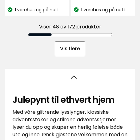
anmeldelser
kr
kr
basert
I varehus og på nett
I varehus og på nett
på
Lagerbalanse:
Lagerbalanse:
566
anmeldelser
Viser 48 av 172 produkter
Vis flere
Julepynt til ethvert hjem
Med våre glitrende lysslynger, klassiske
adventsstaker og stilrene adventsstjerner
lyser du opp og skaper en herlig følelse både
ute og inne. Ønsk gjestene velkommen med en