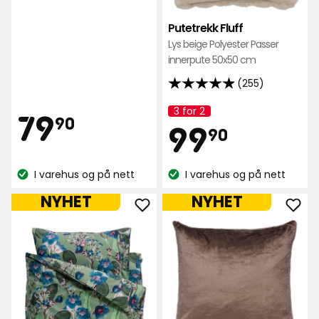
av
Putetrekk Fluff
5
Lys beige Polyester Passer
stjerner,
innerpute 50x50 cm
basert
på
(255)
4.9
269
av
Pris
3 for 2
79,90
79
Kampanjenavn:
anmeldelser
90
Pris
99,90
5
99
90
stjerner,
kr
basert
kr
I varehus og på nett
I varehus og på nett
på
Lagerbalanse:
Lagerbalanse:
255
NYHET
NYHET
anmeldelser
Legg
Leg
til
til
Sengesett
Pute
Micro
Fia
i
i
favoritter
favo