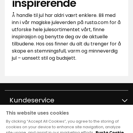
inspirerende
Å handle til jul har aldri vært enklere. Bli med
inn i vår magiske juleverden på rusta.com for å
utforske hele julesortimentet vårt, finne
inspirasjon og benytte deg av de aktuelle
tilbudene. Hos oss finner du alt du trenger for å
skape en stemningsfull, varm og minneverdig
jul – uansett stil og budsjett.
Kundeservice
This website uses cookies
Kontakt kundservice
Informasjon
By clicking “Accept All Cookies”, you agree to the storing of
cookies on your device to enhance site navigation, analyze
site usage, and assist in our marketing efforts.
Rusta Cookie