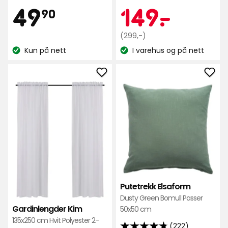
av
Pris
49,90
Kamp
149
49
149
-
.
90
5
stjerner,
kr
Opprinnelig
kr
(299,-)
basert
pris
Kun på nett
I varehus og på nett
på
Lagerbalanse:
Lagerbalanse:
299
118
kr
anmeldelser
Legg
Leg
til
til
Gardinlengder
Pute
Kim
Elsa
i
i
favoritter
favo
Putetrekk Elsaform
Dusty Green Bomull Passer
Gardinlengder Kim
50x50 cm
135x250 cm Hvit Polyester 2-
(222)