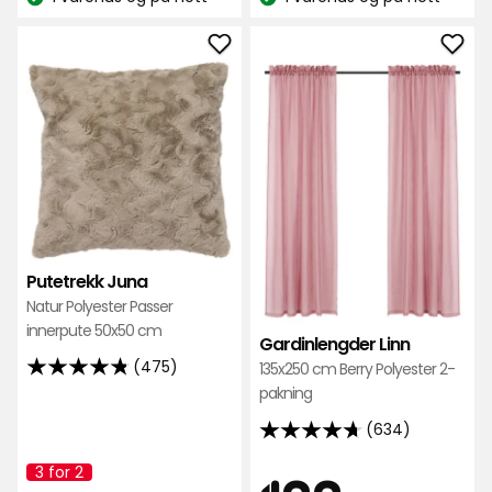
kr
Lagerbalanse:
Lagerbalanse:
222
anmeldelser
Legg
Leg
til
til
Putetrekk
Gard
Juna
Linn
i
i
favoritter
favo
Putetrekk Juna
Natur Polyester Passer
innerpute 50x50 cm
Gardinlengder Linn
(475)
135x250 cm Berry Polyester 2-
4.8
pakning
av
5
(634)
4.7
stjerner,
av
3 for 2
Kampanjenavn:
basert