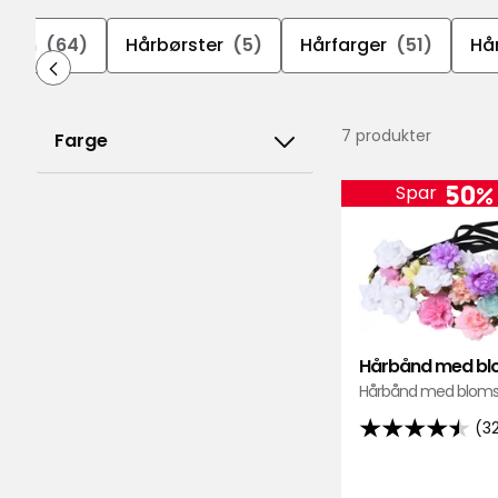
lsam
(64)
Hårbørster
(5)
Hårfarger
(51)
Hå
7 produkter
Farge
50%
Spar
Hårbånd med bl
Hårbånd med bloms
(3
4.5
av
5