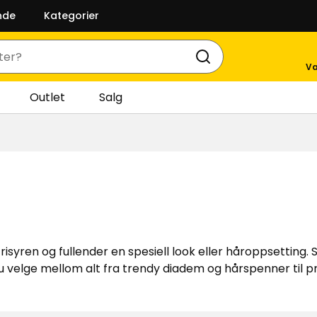
nde
Kategorier
Va
Outlet
Salg
isyren og fullender en spesiell look eller håroppsetting. 
u velge mellom alt fra trendy diadem og hårspenner til pr