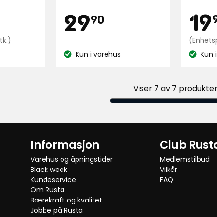
av
stjerner,
Pri
9,90
Pris
29,90
19
29
5
90
basert
stjerner
på
basert
Enhetspris
kr
tk.)
(Enhetsp
114
på
0,75
Kun i varehus
Kun 
anmeldelser
kr
Lagerbalanse:
Lagerbal
94
/stk.
anmeld
Viser 7 av 7 produkte
Informasjon
Club Rust
Varehus og åpningstider
Medlemstilbud
Black week
Vilkår
Kundeservice
FAQ
Om Rusta
Bærekraft og kvalitet
Jobbe på Rusta