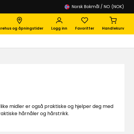
Norsk Bokmål
/ NO (NOK)
rehus og åpningstider
Logg inn
Favoritter
Handlekurv
Slike midler er også praktiske og hjelper deg med
aktiske hårnåler og hårstrikk.