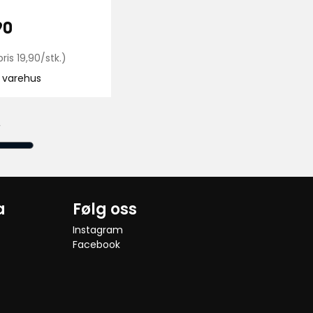
s
19,90
90
,
kr
Enhetspris
ris 19,90/stk.)
19,90
i varehus
kr
anse:
/stk.
elser
r
a
Følg oss
Instagram
Facebook