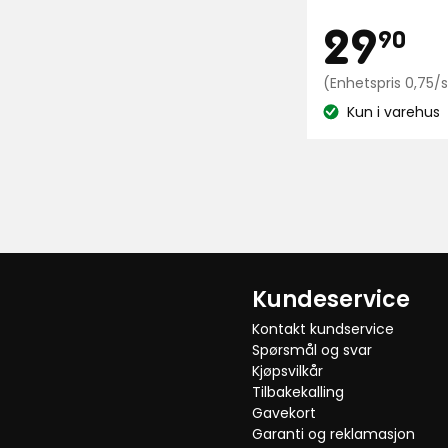
av
Pris
2
29
90
5
stjerner,
kr
(Enhetspris 0,75/s
basert
på
Kun i varehus
Lagerbalanse:
180
anmeldelser
Kundeservice
Kontakt kundservice
Spørsmål og svar
Kjøpsvilkår
Tilbakekalling
Gavekort
Garanti og reklamasjon