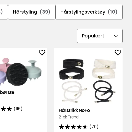
8)
Hårstyling
(39)
Hårstylingsverktøy
(10)
Velg
sorteringsrekkefølge
Legg
Legg
til
til
Sjampobørste
Hårstr
i
NoFo
favoritter
i
favori
børste
(116)
Hårstrikk NoFo
2-pk Trend
(70)
4.7