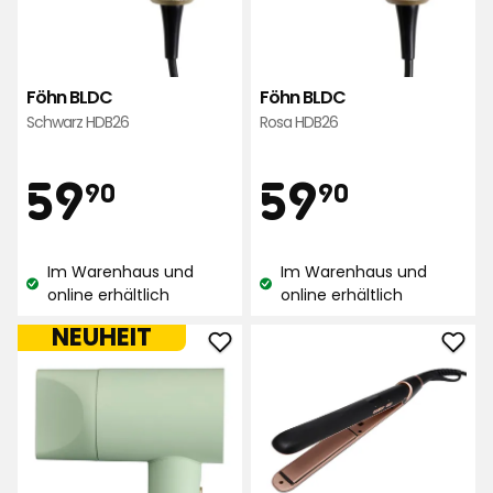
Föhn BLDC
Föhn BLDC
Schwarz HDB26
Rosa HDB26
Preis
Preis
59,90
59,90
59
59
90
90
€
€
Im Warenhaus und
Im Warenhaus und
Lagerbestand:
Lagerbestand:
online erhältlich
online erhältlich
NEUHEIT
Föhn
Glät
BLDC
Prof
zu
zu
Favoriten
Favo
hinzufügen
hinz