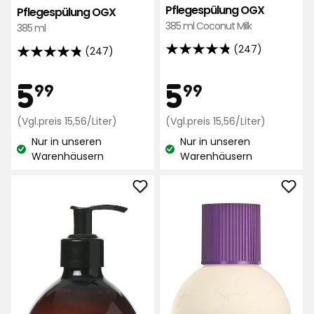
Pflegespülung OGX
Pflegespülung OGX
385 ml Coconut Milk
385 ml
(247)
(247)
4.8
4.8
von
von
Preis
Preis
5,99
5,99
5
5
99
99
5
5
Sternen,
Sternen,
€
Preisvergleich
€
Preisvergl
(Vgl.preis 15,56/Liter)
(Vgl.preis 15,56/Liter)
basierend
basierend
15,56
15,56
auf
auf
Nur in unseren
Nur in unseren
€
€
Lagerbestand:
Lagerbestand:
247
Warenhäusern
Warenhäusern
247
/Liter
/Liter
Bewertungen
Bewertungen
Pflegespülung
Sha
Almond
Auss
Oil
zu
zu
Favo
Favoriten
hinz
hinzufügen