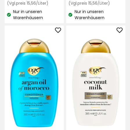
€
Preisvergleich
€
Preisvergl
(Vgl.preis 15,56/Liter)
(Vgl.preis 15,56/Liter)
basierend
basierend
15,56
15,56
auf
auf
Nur in unseren
Nur in unseren
€
€
348
Lagerbestand:
Lagerbestand:
Warenhäusern
Warenhäusern
348
/Liter
/Liter
Bewertungen
Bewertungen
Pflegespülung
Pfle
OGX
OGX
zu
zu
Favoriten
Favo
hinzufügen
hinz