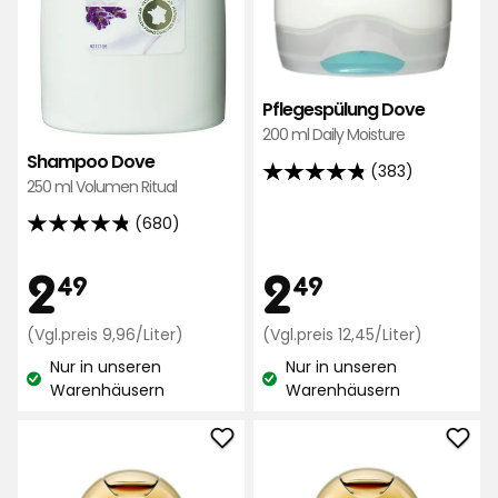
Pflegespülung Dove
200 ml Daily Moisture
Shampoo Dove
(383)
4.8
250 ml Volumen Ritual
von
(680)
4.8
5
von
Sternen,
Preis
Preis
2,49
2,49
2
2
49
49
5
basierend
Sternen,
auf
€
Preisvergleich
€
Preisverg
(Vgl.preis 9,96/Liter)
(Vgl.preis 12,45/Liter)
basierend
383
9,96
12,45
auf
Nur in unseren
Nur in unseren
Bewertungen
€
€
Lagerbestand:
Lagerbestand:
Warenhäusern
Warenhäusern
680
/Liter
/Liter
Bewertungen
Shampoo
Sha
OGX
OGX