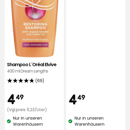
basierend
auf
136
Bewertungen
Shampoo L´Oréal Elvive
400 ml Dream Lengths
(69)
4.8
von
Preis
4,49
Preis
4
4,49
4
49
49
5
Sternen,
€
Preisvergleich
€
(Vgl.preis 11,23/Liter)
basierend
11,23
auf
Nur in unseren
Nur in unseren
€
Lagerbestand:
Lagerbestand:
Warenhäusern
Warenhäusern
69
/Liter