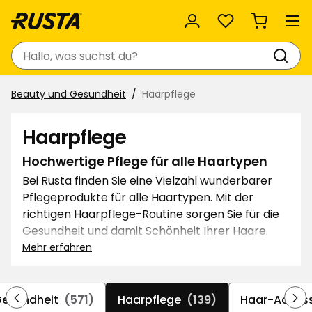
Favoriten
Suchen
Beauty und Gesundheit
Haarpflege
Haarpflege
Hochwertige Pflege für alle Haartypen
Bei Rusta finden Sie eine Vielzahl wunderbarer
Pflegeprodukte für alle Haartypen. Mit der
richtigen Haarpflege-Routine sorgen Sie für die
Gesundheit und damit Schönheit Ihrer Haare.
Ergänzend zu den Basisprodukten Shampoo und
Mehr erfahren
Spülung empfehlen wir nährende Haaröle und
Haarmasken sowie auf Wunsch schonende
Haarfärbemittel. Mit unseren Styling-Tools ist
Gesundheit
(571)
Haarpflege
(139)
Haar-Access