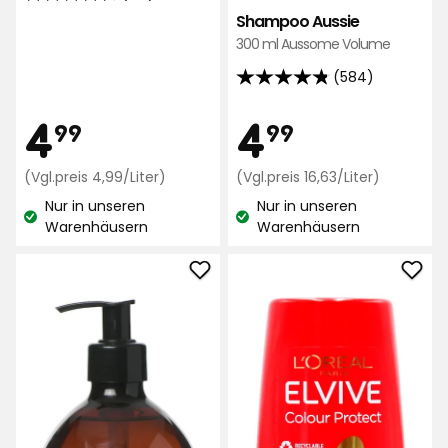
4.5
Shampoo Aussie
von
300 ml Aussome Volume
5
Sternen,
(584)
4.8
basierend
von
Preis
Preis
4,99
4,99
4
4
auf
99
99
5
133
Sternen,
Bewertungen
€
Preisvergleich
€
Preisverg
(Vgl.preis 4,99/Liter)
(Vgl.preis 16,63/Liter)
basierend
4,99
16,63
Nur in unseren
auf
Nur in unseren
€
€
Lagerbestand:
Lagerbestand:
Warenhäusern
Warenhäusern
584
/Liter
/Liter
Bewertungen
Shampoo
Pfle
Almond
L
Oil
´Oré
zu
Elviv
Favoriten
zu
hinzufügen
Favo
hinz