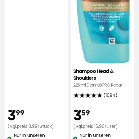
Shampoo Head &
Shoulders
225 ml DermaXPRO Repair
(1694)
4.8
von
Preis
Preis
3,99
3,59
3
3
99
59
5
Sternen,
€
Preisvergleich
€
Preisverg
(Vgl.preis 3,99/Stück)
(Vgl.preis 15,96/Liter)
basierend
3,99
15,96
Nur in unseren
auf
Nur in unseren
€
€