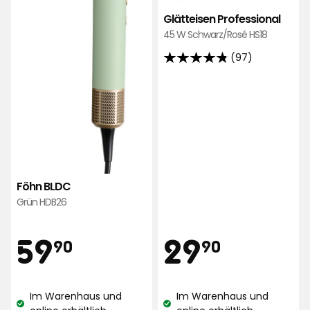
Glätteisen Professional
45 W Schwarz/Rosé HS18
(97)
4.8
von
5
Sternen,
basierend
auf
97
Bewertungen
Föhn BLDC
Grün HDB26
Preis
Preis
59,90
29,90
59
29
90
90
€
€
Im Warenhaus und
Im Warenhaus und
Lagerbestand:
Lagerbestand: