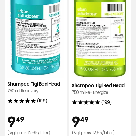
Shampoo Tigi Bed Head
Shampoo Tigi Bed Head
750 ml Recovery
750 ml Re- Energize
(199)
(199)
4.9
4.9
von
von
Preis
Preis
9,49
9,49
9
9
49
49
5
5
Sternen,
Sternen,
Preisvergleich
Preisvergl
(Vgl.preis 12,65/Liter)
(Vgl.preis 12,65/Liter)
basierend
basierend