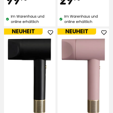
Sternen,
auf
€
€
basierend
67
Im Warenhaus und
Im Warenhaus und
auf
Bewertungen
Lagerbestand:
Lagerbestand:
online erhältlich
online erhältlich
888
Bewertungen
NEUHEIT
NEUHEIT
Föhn
Föh
BLDC
BLD
zu
zu
Favoriten
Favo
hinzufügen
hinz