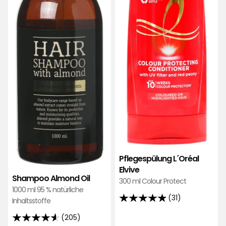
Pflegespülung L´Oréal
Elvive
Shampoo Almond Oil
300 ml Colour Protect
1000 ml 95 % natürliche
(31)
Inhaltsstoffe
4.9
von
(205)
4.6