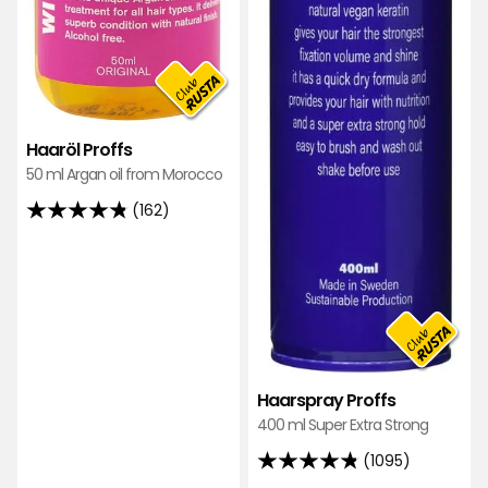
Haaröl Proffs
50 ml Argan oil from Morocco
(162)
4.8
von
5
Sternen,
basierend
auf
162
Haarspray Proffs
Bewertungen
400 ml Super Extra Strong
(1095)
4.8