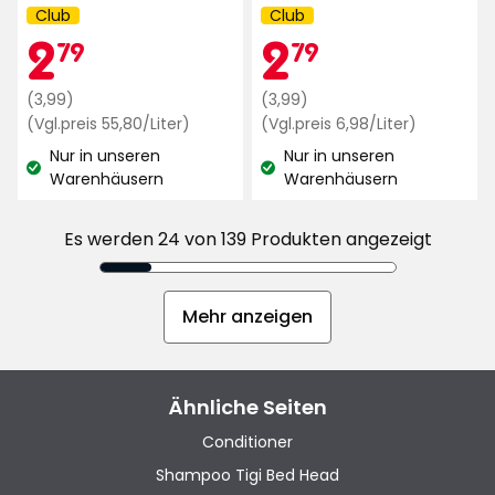
von
Club
Club
Kampagnenname:
Kampagnenname:
Mitgliedspreis
2,79
Mitgliedsp
2,79
2
5
2
79
79
Sternen,
basierend
Regulärer
€
Regulärer
€
(3,99)
(3,99)
auf
Preis
Preisvergleich
Preis
Preisvergl
(Vgl.preis 55,80/Liter)
(Vgl.preis 6,98/Liter)
1095
55,80
6,98
3,99
3,99
Nur in unseren
Nur in unseren
€
€
€
Bewertungen
€
Lagerbestand:
Lagerbestand:
Warenhäusern
Warenhäusern
/Liter
/Liter
Es werden 24 von 139 Produkten angezeigt
Mehr anzeigen
Ähnliche Seiten
Conditioner
Shampoo Tigi Bed Head