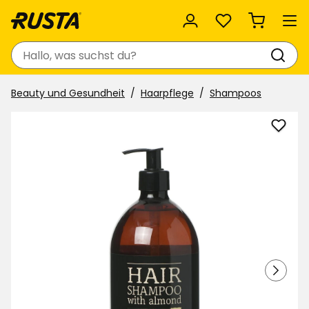
Favoriten
Suchen
Beauty und Gesundheit
Haarpflege
Shampoos
Sha
Almo
Oil
zu
Favor
hinzu