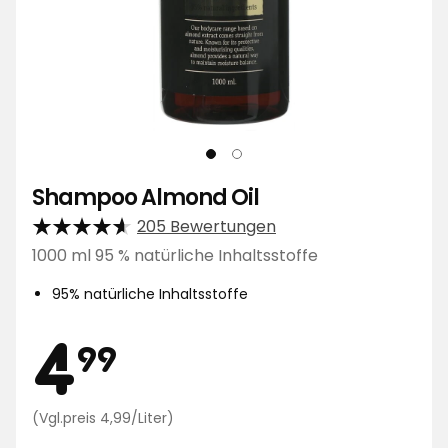
Shampoo Almond Oil
205 Bewertungen
1000 ml 95 % natürliche Inhaltsstoffe
95% natürliche Inhaltsstoffe
Preis
4,99
4
99
Preisvergleich
(Vgl.preis 4,99/Liter)
4,99