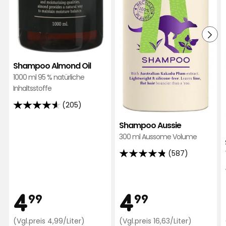
Wirklich gutes Shampoo - der Preis war
unschlagbar !!
Vor 11 Monaten
Shampoo Almond Oil
Lars
1000 ml 95 % natürliche
L
Inhaltsstoffe
(205)
Wunderbares Shampoo
4.6
von
Shampoo Aussie
Übersetzt aus dem Schwedischen
•
5
Auf Originalsprache anzeigen
300 ml Aussome Volume
Sternen,
Vor 2 Wochen
(587)
4.8
basierend
von
auf
Gezim S
GS
5
205
Preis
Preis
4,99
4,99
4
4
Sternen,
Bewertungen
99
99
basierend
Funktioniert gut
auf
Preisvergleich
Preisverg
(Vgl.preis 4,99/Liter)
(Vgl.preis 16,63/Liter)