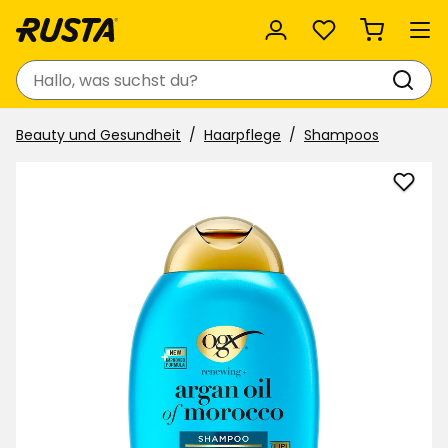
Favoriten
Suchen
Beauty und Gesundheit
Haarpflege
Shampoos
Sha
OGX
zu
Favor
hinzu