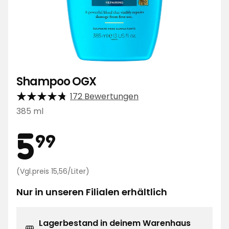
Shampoo OGX
172 Bewertungen
385 ml
Preis
5,99
5
99
€
Preisvergleich
(Vgl.preis 15,56/Liter)
15,56
€
Nur in unseren Filialen erhältlich
/Liter
Lagerbestand in deinem Warenhaus