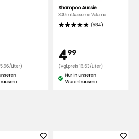
Shampoo Aussie
300 ml Aussome Volume
(584)
4.8
von
5
is
Preis
5,99
4,99
4
Sternen,
99
basierend
auf
€
Preisvergleich
€
Preisvergleich
15,56/Liter)
(Vgl.preis 16,63/Liter)
15,56
16,63
584
 unseren
Nur in unseren
€
€
Bewertungen
and:
Lagerbestand:
häusern
Warenhäusern
/Liter
/Liter
Toilettenpapier
Kleide