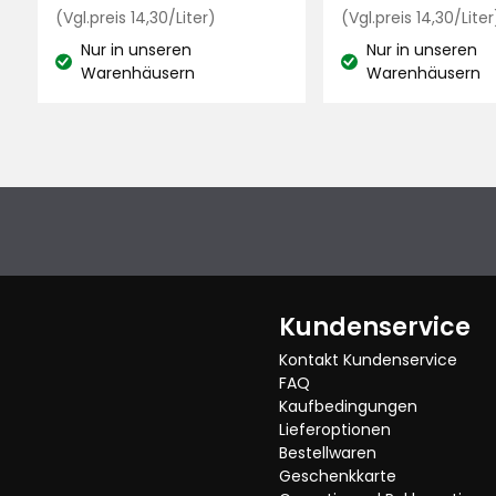
€
Preisvergleich
€
(Vgl.preis 14,30/Liter)
(Vgl.preis 14,30/Liter
14,30
Nur in unseren
Nur in unseren
€
Lagerbestand:
Lagerbestand:
Warenhäusern
Warenhäusern
/Liter
Kundenservice
Kontakt Kundenservice
FAQ
Kaufbedingungen
Lieferoptionen
Bestellwaren
Geschenkkarte