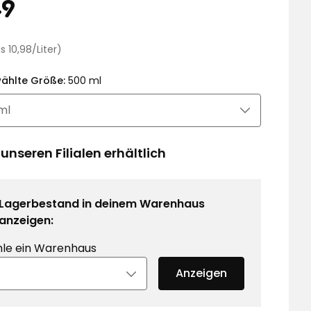
eis
5,49
49
€
Preisvergleich
is 10,98/Liter)
10,98
€
ählte Größe:
500 ml
/Liter
 unseren Filialen erhältlich
Lagerbestand in deinem Warenhaus
anzeigen:
le ein Warenhaus
Anzeigen