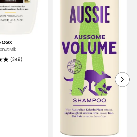
 OGX
onut Milk
(348)
d
ngen