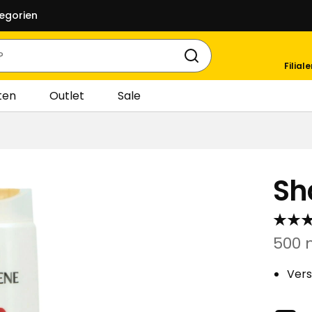
egorien
Filial
ten
Outlet
Sale
Sh
500 
Vers