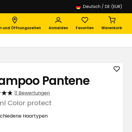
Deutsch
/ DE (EUR)
en und Öffnungszeiten
Anmelden
Favoriten
Warenkorb
Sham
ampoo Pantene
Pante
zu
11 Bewertungen
Favori
hinzuf
ml Color protect
chiedene Haartypen