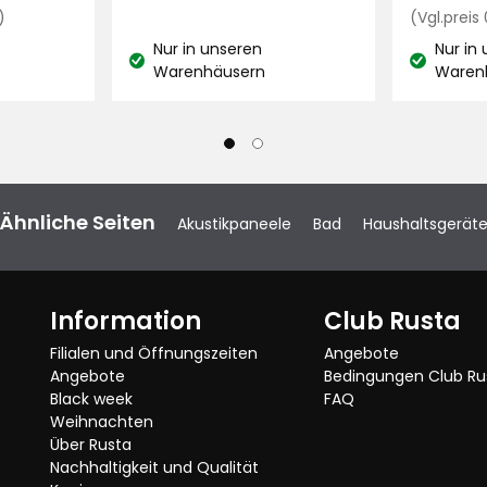
Preisvergleich
€
)
(Vgl.preis
14,30
Nur in unseren
Nur in
€
Lagerbestand:
Lagerbest
Warenhäusern
Waren
/Liter
Ähnliche Seiten
Akustikpaneele
Bad
Haushaltsgerät
Information
Club Rusta
Filialen und Öffnungszeiten
Angebote
Angebote
Bedingungen Club Ru
Black week
FAQ
Weihnachten
Über Rusta
Nachhaltigkeit und Qualität