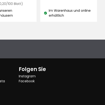
€
Preisvergleich
€
 0,20/100 Blatt)
0,20
 unseren
Im Warenhaus und online
€
and:
Lagerbestand:
häusern
erhältlich
/100
Blatt
e
Folgen Sie
Instagram
sta
Facebook