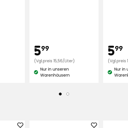
Preis
Pre
9
5,99
5
5
99
99
Preisvergleich
€
Preisvergleich
)
(Vgl.preis 15,56/Liter)
(Vgl.preis 
9,96
15,56
Nur in unseren
Nur in
€
€
Lagerbestand:
Lagerbest
Warenhäusern
Waren
/Liter
/Liter
Haarmaske
Haaröl