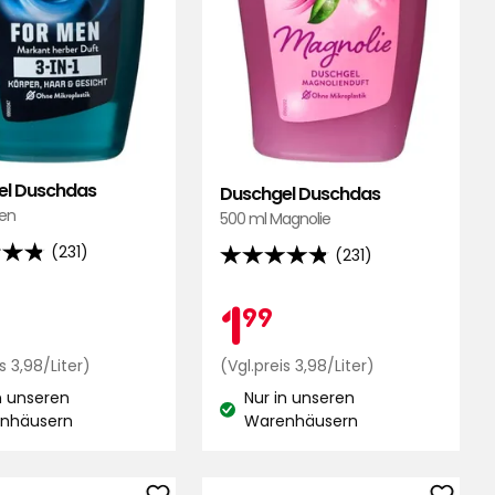
el Duschdas
Duschgel Duschdas
en
500 ml Magnolie
(231)
(231)
4.8
von
tionspreis
1,99
Aktionsprei
1,99
1
99
5
,
Sternen,
€
Preisvergleich
€
Preisvergleich
s 3,98/Liter)
(Vgl.preis 3,98/Liter)
end
basierend
3,98
3,98
n unseren
auf
Nur in unseren
€
€
stand:
Lagerbestand:
nhäusern
Warenhäusern
231
/Liter
/Liter
ungen
Bewertungen