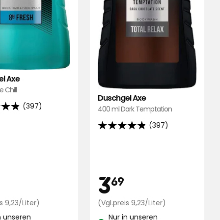
l Axe
 Chill
Duschgel Axe
(397)
400 ml Dark Temptation
(397)
4.8
von
,
5
end
Sternen,
is
Preis
3,69
3,69
3
basierend
69
auf
ungen
397
€
Preisvergleich
€
Preisvergleich
s 9,23/Liter)
(Vgl.preis 9,23/Liter)
9,23
9,23
Bewertungen
n unseren
Nur in unseren