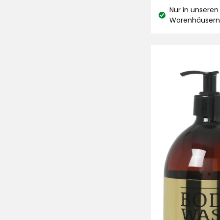
€
auf
Nur in unseren
Lagerbestand:
Warenhäuser
2626
Bewertungen