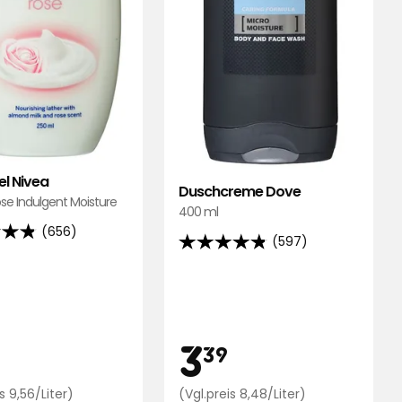
l Nivea
Duschcreme Dove
se Indulgent Moisture
400 ml
(656)
(597)
4.8
von
5
,
Sternen,
end
basierend
is
Preis
2,39
3,39
3
39
auf
597
ungen
Preisvergleich
Preisvergleich
s 9,56/Liter)
(Vgl.preis 8,48/Liter)
Bewertungen