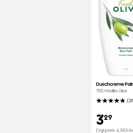
Duschcreme Pal
750 ml Milks Olive
(2
4.8
von
Preis
3,
3
29
5
Sternen,
(Vgl.preis 4,39/Lit
basierend