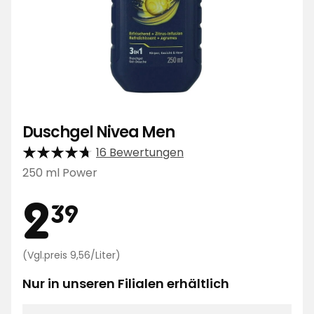
Duschgel Nivea Men
16 Bewertungen
250 ml Power
Preis
2,39
2
39
€
Preisvergleich
(Vgl.preis 9,56/Liter)
9,56
€
Nur in unseren Filialen erhältlich
/Liter