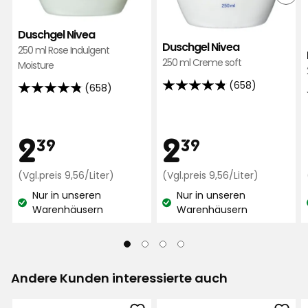
Gabriele M
GM
Duschgel Nivea
Duschgel Nivea
250 ml Rose Indulgent
Vor 2 Wochen
250 ml Creme soft
Moisture
(658)
(658)
4.8
Klaus-Dieter P
4.8
KP
von
von
5
5
Preis
Preis
2,39
2,39
2
2
Sternen,
39
39
Vor 3 Wochen
Sternen,
basierend
basierend
auf
€
Preisvergleich
€
Preisvergl
(Vgl.preis 9,56/Liter)
(Vgl.preis 9,56/Liter)
Yvonne T
auf
YT
9,56
9,56
658
658
Nur in unseren
Nur in unseren
€
€
Bewertungen
Lagerbestand:
Lagerbestand:
Bewertungen
Warenhäusern
Warenhäusern
/Liter
/Liter
Vor 1 Monat
Anne R
AR
Andere Kunden interessierte auch