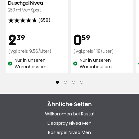
Duschgel Nivea
250 ml Men Sport
Vor 9 Monaten
(658)
4.8
Siv K
von
Preis
Preis
2,39
0,59
2
0
SK
39
59
5
Sternen,
€
Preisvergleich
€
Preisvergle
(Vgl.preis 9,56/Liter)
(Vgl.preis 1,18/Liter)
basierend
Vor 10 Monaten
9,56
1,18
auf
Nur in unseren
Nur in unseren
€
€
Lagerbestand:
Lagerbestand:
Warenhäusern
Warenhäusern
Mehr Bewertungen
658
/Liter
/Liter
Bewertungen
Verified by Trustvoice
Ähnliche Seiten
Willkommen bei Rusta!
Deospray Nivea Men
Rasiergel Nivea Men