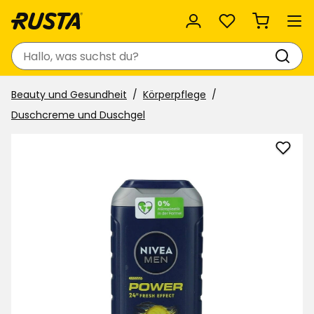
Favoriten
Suchen
Beauty und Gesundheit
Körperpflege
Duschcreme und Duschgel
Dusc
Nivea
Men
zu
Favor
hinzu