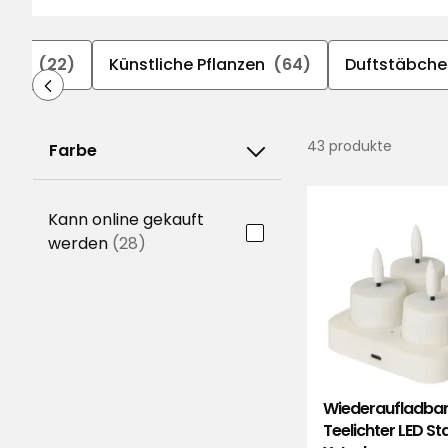
öpfe
(22)
Künstliche Pflanzen
(64)
Duftstäbche
43 produkte
Farbe
Kann online gekauft
werden
(28)
Wiederaufladba
Teelichter LED Sta