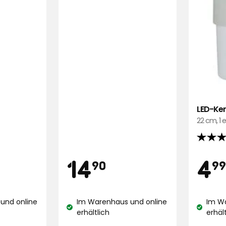
LED-Ker
22 cm, 1 
4.8
von
Preis
Pre
,90
14,90
14
4
90
99
5
Sternen
€
basier
und online
Im Warenhaus und online
Im W
auf
Lagerbestand:
Lagerbe
erhältlich
erhäl
280