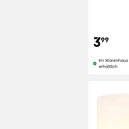
Preis
3,
3
99
€
Im Warenhaus 
Lagerbestand:
erhältlich