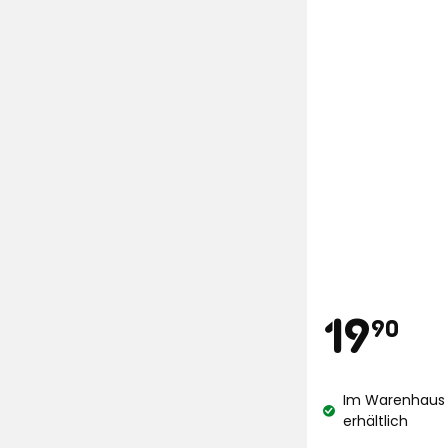
Preis
19
19
90
€
Im Warenhaus 
Lagerbestand:
erhältlich