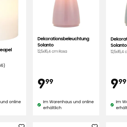
Dekorationsbeleuchtung
Dekorat
Solanto
Solanto
Neapel
12,5x16,4 cm Rosa
12,5x16,4
66)
Preis
Pre
9,99
9
9
99
99
€
und online
Im Warenhaus und online
Im W
Lagerbestand:
Lagerbe
erhältlich
erhäl