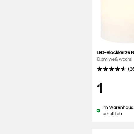
LED-Blockkerze 
10 cm Weiß Wachs
(2
4.6
von
Preis
1
1
5
Sternen,
€
basierend
Im Warenhaus 
auf
Lagerbestand:
erhältlich
266
Bewertungen