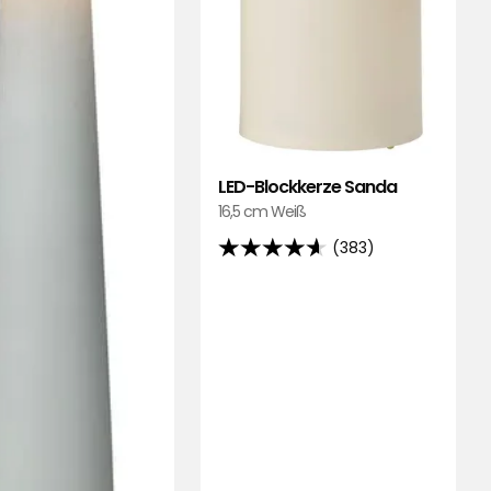
LED-Blockkerze Sanda
16,5 cm Weiß
(383)
4.6
von
5
Sternen,
basierend
auf
383
Bewertungen