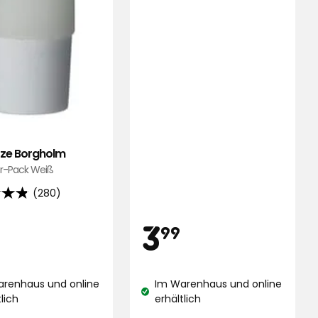
ze Borgholm
er-Pack Weiß
(280)
is
Preis
4,99
3,99
3
99
,
€
€
end
arenhaus und online
Im Warenhaus und online
stand:
Lagerbestand:
tlich
erhältlich