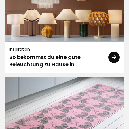
Filtern nach
Bewertungen (98)
Yvonne B
YB
Inspiration
So bekommst du eine gute
super
Beleuchtung zu Hause in
Vor 3 Monaten
Mona H
MH
Stilvolles Design
Übersetzt aus dem Schwedischen
•
Auf Originalsprache anzeigen