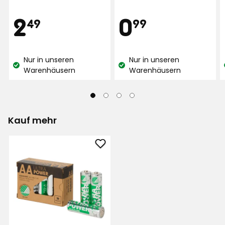
von
5
Preis
Preis
2,49
0,99
2
0
49
99
Sternen,
basierend
€
€
auf
93
Nur in unseren
Nur in unseren
Lagerbestand:
Lagerbestand:
Warenhäusern
Warenhäusern
Bewertungen
Kauf mehr
Batterie
AA
Ultra
Power
zu
Favoriten
hinzufügen