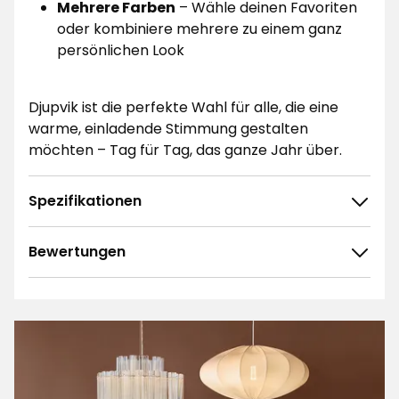
Mehrere Farben
– Wähle deinen Favoriten
oder kombiniere mehrere zu einem ganz
persönlichen Look
Djupvik ist die perfekte Wahl für alle, die eine
warme, einladende Stimmung gestalten
möchten – Tag für Tag, das ganze Jahr über.
Spezifikationen
Bewertungen
4.9
5
☆
4
☆
3
☆
2
☆
98 ratings
1
☆
Sortieren nach