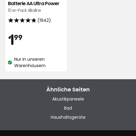
Batterie AA Ultra Power
10 er-Pack Alkaline
(1942)
4.8
von
Preis
1,99
1
99
5
Sternen,
€
basierend
Nur in unseren
auf
Lagerbestand:
Warenhäusern
1942
Bewertungen
Ähnliche Seiten
Akustikpaneele
Bad
Haushaltsgeräte