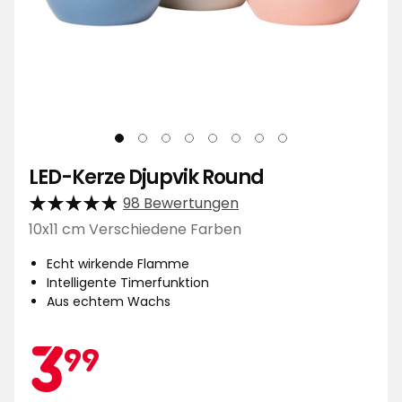
LED-Kerze Djupvik Round
98 Bewertungen
10x11 cm Verschiedene Farben
Echt wirkende Flamme
Intelligente Timerfunktion
Aus echtem Wachs
Aktionspreis
3,99
3
99