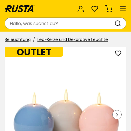
Favoriten
Suchen
Beleuchtung
Led-Kerze und Dekorative Leuchte
OUTLET
LED-
Kerze
Djupv
Roun
zu
Favor
hinzu