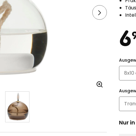
Prak
Täus
Inte
Pr
6
Ausgew
Ausgew
Nur in