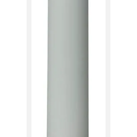
Originalsprache anzeigen
en Preis.
Originalsprache anzeigen
Verified by Trustvoice