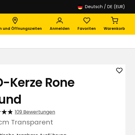
Deutsch
/ DE (EUR)
en und Öffnungszeiten
Anmelden
Favoriten
Warenkorb
LED-
D-Kerze Rone
Kerze
Rone
und
Round
zu
Favori
109 Bewertungen
hinzuf
 cm Transparent