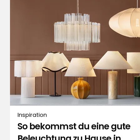
Basierend auf 109 Bewertungen
1
☆
Sor
Bewertungen (109)
Ellen L
•
Vor 11 Monaten
EL
Diese Kerze sieht toll aus und gibt ein sch
sehr sehr schnell leer und die untere Ab
tritt aus. Schade
Edeltraut B
•
Vor 1 Jahr
EB
Inspiration
Die Rusta LED-Kerze Rone Round habe ich 
So bekommst du eine gute
Öllämpchen. Nachdem ich sie ausprobier
als Geschenke für Freundinnen kaufen.
Beleuchtung zu Hause in