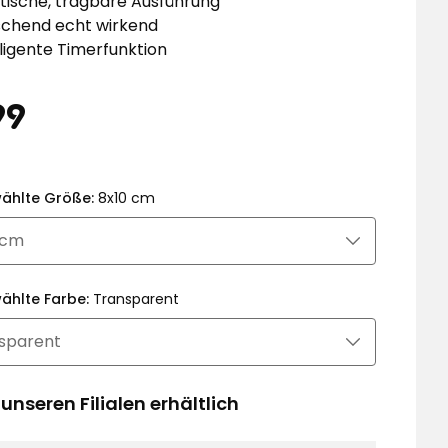
tische, tragbare Ausführung
chend echt wirkend
lligente Timerfunktion
eis
6,99
99
€
ählte Größe:
8x10 cm
ählte Farbe:
Transparent
 unseren Filialen erhältlich