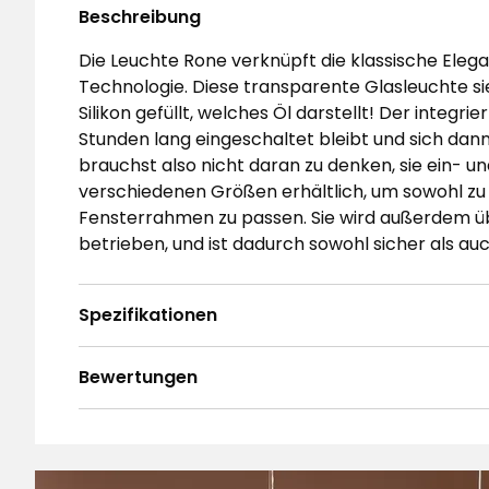
Beschreibung
Die Leuchte Rone verknüpft die klassische Ele
Technologie. Diese transparente Glasleuchte sie
Silikon gefüllt, welches Öl darstellt! Der integri
Stunden lang eingeschaltet bleibt und sich dan
brauchst also nicht daran zu denken, sie ein- un
verschiedenen Größen erhältlich, um sowohl zu 
Fensterrahmen zu passen. Sie wird außerdem ü
betrieben, und ist dadurch sowohl sicher als au
Spezifikationen
Bewertungen
4.8
5
☆
4
☆
3
☆
2
☆