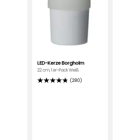
LED-Kerze Borgholm
22 cm, 1 er-Pack Weiß
(280)
4.8
von
5
Sternen,
basierend
auf
280
Bewertungen