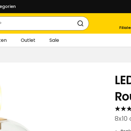
egorien
Filial
ten
Outlet
Sale
LE
Ro
8x10