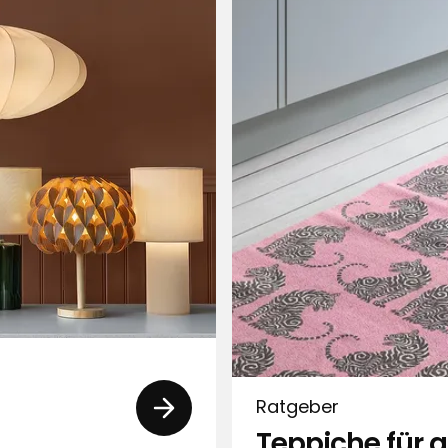
tieren nach
Filtern nach
önes Licht. Leider ist die Batterie
deckung ist nicht dicht und das Gel
gekauft, weil sie aussieht wie ein
Ratgeber
t habe, musste ich sie gleich noch
Teppiche für 