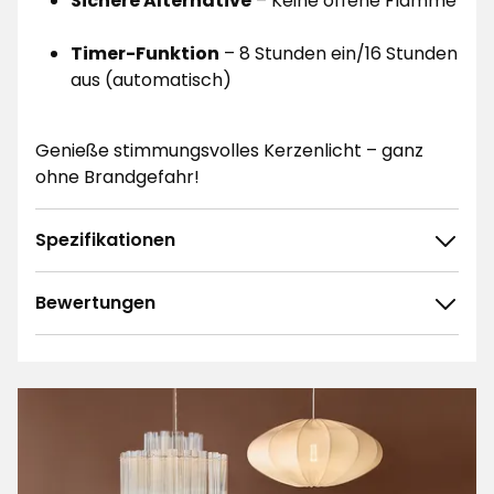
Sichere Alternative
– Keine offene Flamme
Timer-Funktion
– 8 Stunden ein/16 Stunden
aus (automatisch)
Genieße stimmungsvolles Kerzenlicht – ganz
ohne Brandgefahr!
Spezifikationen
Bewertungen
4.4
5
☆
4
☆
3
☆
2
☆
21 ratings
1
☆
Sortieren nach