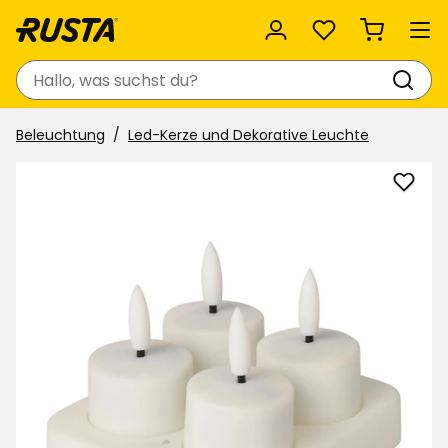
Favoriten
Suchen
Beleuchtung
Led-Kerze und Dekorative Leuchte
Wied
Teeli
LED
Start
Ysta
zu
Favor
hinzu