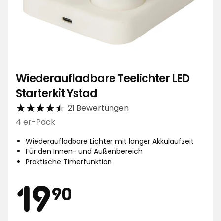
Wiederaufladbare Teelichter LED
Starterkit Ystad
21 Bewertungen
4 er-Pack
Wiederaufladbare Lichter mit langer Akkulaufzeit
Für den Innen- und Außenbereich
Praktische Timerfunktion
Preis
19,90
19
90