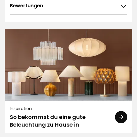
Bewertungen
4.9
5
☆
4
☆
3
☆
2
☆
57 ratings
1
☆
Sortieren nach
Filtern nach
Bewertungen (57)
Maria V
MV
Inspiration
So bekommst du eine gute
Stilvolle Fensterlampe zum guten Preis
Beleuchtung zu Hause in
Übersetzt aus dem Schwedischen
•