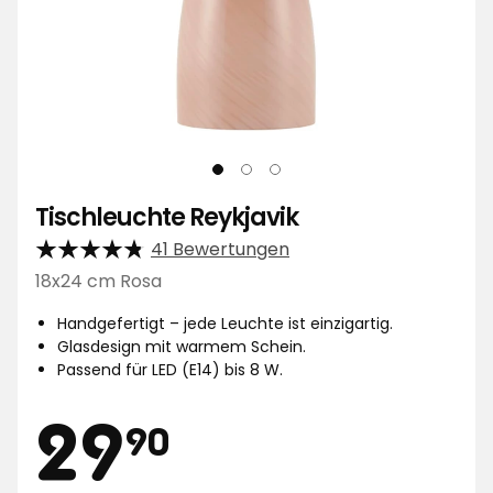
Tischleuchte Reykjavik
41 Bewertungen
18x24 cm Rosa
Handgefertigt – jede Leuchte ist einzigartig.
Glasdesign mit warmem Schein.
Passend für LED (E14) bis 8 W.
Preis
29,90
29
90