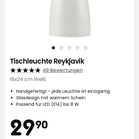
Tischleuchte Reykjavik
49 Bewertungen
18x24 cm Weiß
Handgefertigt – jede Leuchte ist einzigartig.
Glasdesign mit warmem Schein.
Passend für LED (E14) bis 8 W.
Preis
29,90
29
90