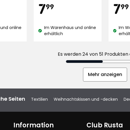
von
Preis
Pre
9
7,99
7
7
5
99
99
5
Sternen
Sternen,
€
basier
basierend
auf
und online
Im Warenhaus und online
Im W
auf
1415
Lagerbestand:
Lagerbe
erhältlich
erhäl
1415
Bewert
Bewertungen
Es werden 24 von 51 Produkten
Mehr anzeigen
che Seiten
Textilien
Weihnachtskissen und -decken
Dec
Information
Club Rusta