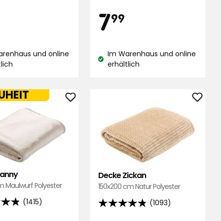
von
is
Preis
7,99
7,99
7
5
99
Sternen,
,
basierend
€
€
end
auf
arenhaus und online
Im Warenhaus und online
1415
stand:
Lagerbestand:
tlich
erhältlich
Bewertungen
ungen
UHEIT
Decke
Deck
Fanny
Zicka
zu
zu
Favoriten
Favor
hinzufügen
hinzu
Fanny
Decke Zickan
m Maulwurf Polyester
150x200 cm Natur Polyester
(1415)
(1093)
4.8
von