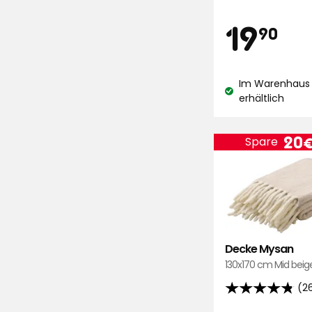
Sternen,
Preis
19
19
basierend
90
auf
1093
€
Bewertungen
Im Warenhaus 
Lagerbestand:
erhältlich
Prei
20
Spare
Decke Mysan
130x170 cm Mid beig
(2
4.8
von