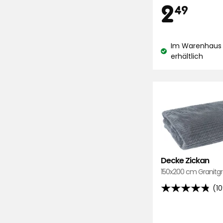
Preis
2,
2
5
49
Sternen,
basierend
€
auf
Im Warenhaus 
609
Lagerbestand:
erhältlich
Bewertungen
Decke Zickan
150x200 cm Granitgr
(1
4.8
von
5