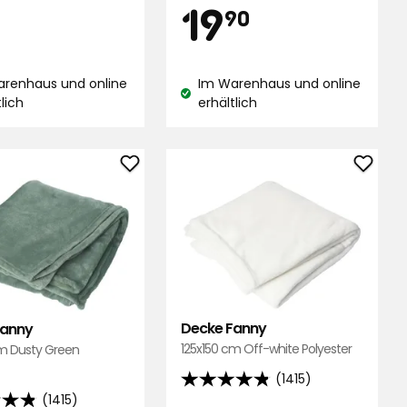
Preis
tionspreis
2,65
19,90
19
5
90
Sternen,
,
basierend
r
€
€
end
auf
arenhaus und online
Im Warenhaus und online
1093
stand:
Lagerbestand:
tlich
erhältlich
Bewertungen
ungen
Decke
Deck
Fanny
Fanny
zu
zu
Favoriten
Favor
hinzufügen
hinzu
Decke Fanny
Fanny
125x150 cm Off-white Polyester
cm Dusty Green
(1415)
4.8
(1415)