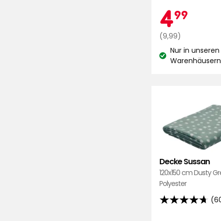
von
Aktio
4,
4
99
5
Sternen,
Regulärer
€
(9,99)
basierend
Preis
Nur in unseren
auf
9,99
Lagerbestand:
Warenhäuser
303
€
Bewertungen
Decke Sussan
120x150 cm Dusty G
Polyester
(6
4.7
von