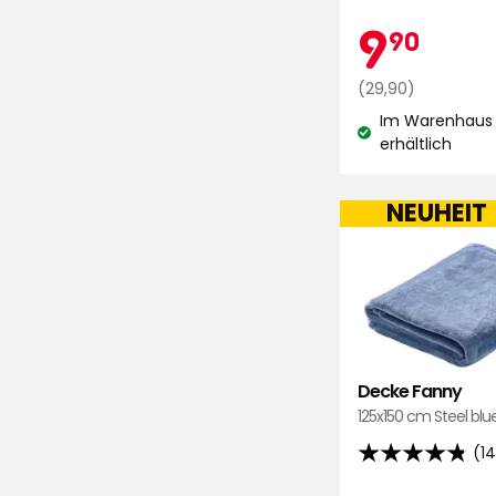
Aktio
9,
9
5
90
Sternen,
basierend
Regulärer
€
(29,90)
auf
Preis
Im Warenhaus 
261
29,90
Lagerbestand:
erhältlich
€
Bewertungen
NEUHEIT
Decke Fanny
125x150 cm Steel blu
(14
4.8
von