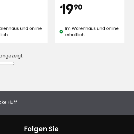
is
Preis
7,99
19,90
19
90
5
,
Sternen,
€
€
end
basierend
auf
arenhaus und online
Im Warenhaus und online
stand:
Lagerbestand:
1093
tlich
erhältlich
ungen
Bewertungen
 angezeigt
ke Fluff
Folgen Sie