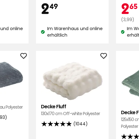
Preis
49
2,49
Ak
2
2
5
49
65
5
Sternen,
Sternen
basierend
€
Reguläre
(3,99)
basier
auf
Preis
und online
Im Warenhaus und online
Im W
auf
609
3,99
Lagerbestand:
Lagerbe
erhältlich
erhäl
86
€
Bewertungen
Bewert
Decke
Decke
Zickan
Fluff
zu
zu
Favoriten
Favoriten
hinzufügen
hinzufügen
Decke Fluff
au Polyester
Decke 
130x170 cm Off-white Polyester
093)
125x150 
(1044)
Polyester
4.9
von