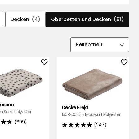
Decken
(4)
Oberbetten und Decken
(51)
Sortierreihenfolge
auswählen
Decke
Deck
Sussan
Freja
zu
zu
Favoriten
Favor
hinzufügen
hinzu
Sussan
Decke Freja
m Sand Polyester
150x200 cm Maulwurf Polyester
(609)
(247)
4.8
von