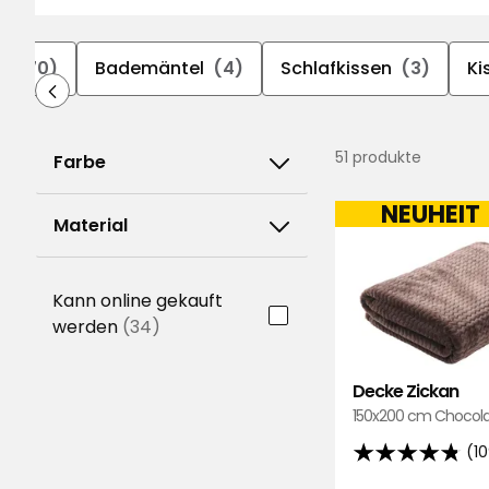
r
(70)
Bademäntel
(4)
Schlafkissen
(3)
Ki
51 produkte
Farbe
NEUHEIT
Material
Kann online gekauft
werden
(34)
Decke Zickan
150x200 cm Chocola
(1
4.8