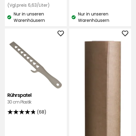
Sternen,
€
Preisvergleich
€
(Vgl.preis 6,63/Liter)
basierend
6,63
Nur in unseren
Nur in unseren
auf
€
Lagerbestand:
Lagerbestand:
Warenhäusern
Warenhäusern
14
/Liter
Bewertungen
Rührspatel
Abd
zu
zu
Favoriten
Favo
hinzufügen
hinz
Rührspatel
30 cm Plastik
(68)
4.8
von
5