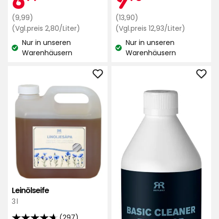
Sternen,
auf
Regulärer
€
Regulärer
€
(9,99)
(13,90)
basierend
141
Preis
Preisvergleich
Preis
Preisvergl
(Vgl.preis 2,80/Liter)
(Vgl.preis 12,93/Liter)
auf
Bewertungen
2,80
12,93
9,99
13,90
Nur in unseren
Nur in unseren
39
€
€
€
€
Lagerbestand:
Lagerbestand:
Warenhäusern
Warenhäusern
/Liter
Bewertungen
/Liter
Leinölseife
Grun
zu
für
Favoriten
den
hinzufügen
Auß
zu
Favo
hinz
Leinölseife
3 l
(297)