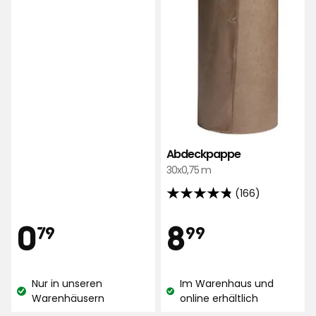
Abdeckpappe
30x0,75 m
(166)
4.8
von
Preis
Preis
0,79
8,99
0
8
79
99
5
Sternen,
€
€
basierend
Nur in unseren
Im Warenhaus und
auf
Lagerbestand:
Lagerbestand:
Warenhäusern
online erhältlich
166