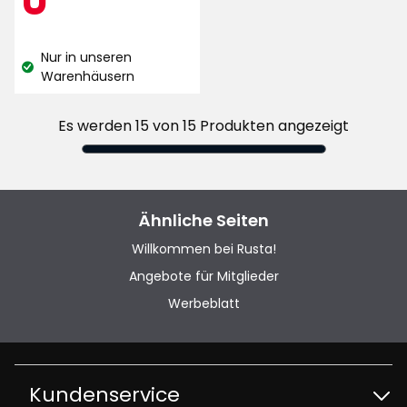
Sternen,
€
basierend
Nur in unseren
auf
Lagerbestand:
Warenhäusern
67
Bewertungen
Es werden 15 von 15 Produkten angezeigt
Ähnliche Seiten
Willkommen bei Rusta!
Angebote für Mitglieder
Werbeblatt
Kundenservice