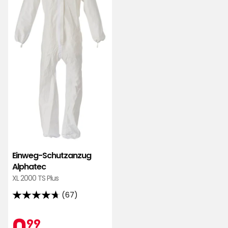
hinzufügen
Einweg-Schutzanzug
Alphatec
XL 2000 TS Plus
(67)
4.7
von
Aktionspreis
0,99
0
99
5