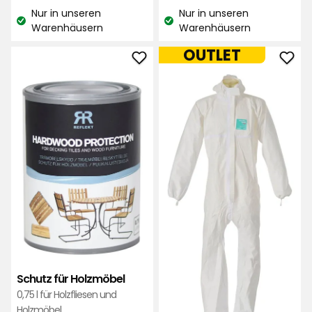
€
€
2,66
Nur in unseren
auf
Nur in unseren
€
Lagerbestand:
Lagerbestand:
Warenhäusern
Warenhäusern
17
/Liter
Bewertungen
OUTLET
Schutz
Einw
für
Sch
Holzmöbel
Alph
zu
zu
Favoriten
Favo
hinzufügen
hinz
Schutz für Holzmöbel
0,75 l für Holzfliesen und
Holzmöbel