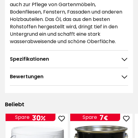
auch zur Pflege von Gartenmöbeln,
Bodenfliesen, Fenstern, Fassaden und anderen
Holzbauteilen. Das Öl, das aus den besten
Rohstoffen hergestellt wird, dringt tief in den
Untergrund ein und schafft eine stark
wasserabweisende und schöne Oberfläche.
Spezifikationen
Bewertungen
4.6
5
☆
4
☆
3
☆
Beliebt
2
☆
39 ratings
1
☆
Preis
7
7€
30%
Spare
Spare
Holzöl
Holz
€
Sortieren nach
V
zu
zu
Favo