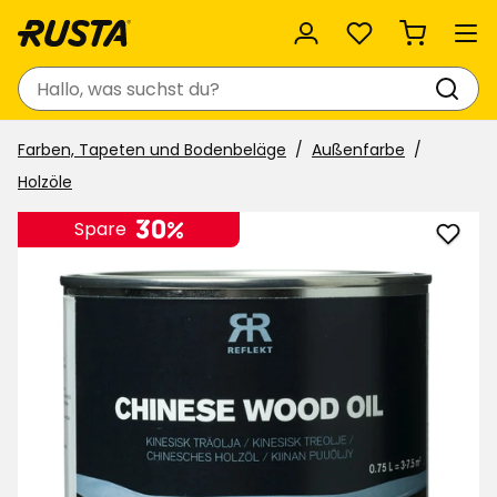
Favoriten
Suchen
Farben, Tapeten und Bodenbeläge
Außenfarbe
Holzöle
30%
Spare
Holzöl
chine
zu
Favor
hinzu