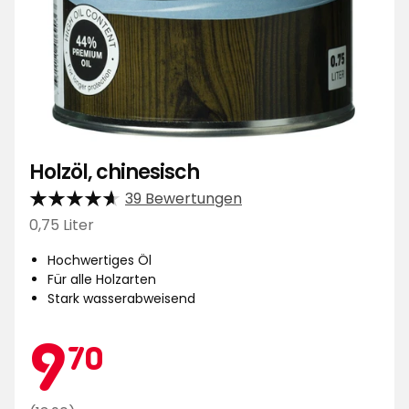
Holzöl, chinesisch
39 Bewertungen
0,75 Liter
Hochwertiges Öl
Für alle Holzarten
Stark wasserabweisend
Aktionspreis
9,70
9
70