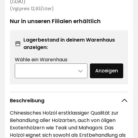
€
Regulärer
(13,90)
Preisvergleich
Preis
(Vgl.preis 12,93/Liter)
12,93
13,90
€
Nur in unseren Filialen erhältlich
€
/Liter
Lagerbestand in deinem Warenhaus
anzeigen:
Wähle ein Warenhaus
Anzeigen
Beschreibung
Chinesisches Holzöl erstklassiger Qualität zur
Behandlung aller Holzarten, auch von öligen
Exotenhölzern wie Teak und Mahagoni. Das
Holzöl eignet sich sowohl als Erstbehandlung als