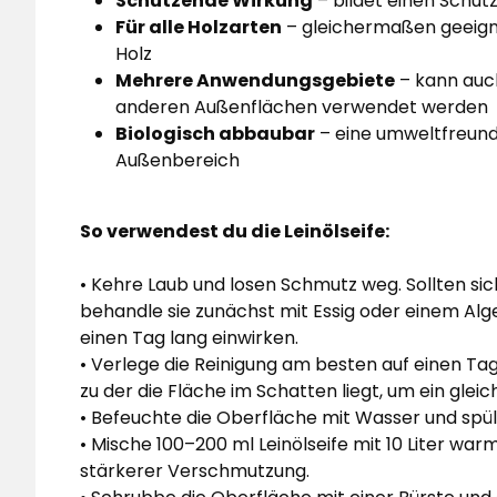
Schützende Wirkung
– bildet einen Schut
Für alle Holzarten
– gleichermaßen geeign
Holz
Mehrere Anwendungsgebiete
– kann auch
anderen Außenflächen verwendet werden
Biologisch abbaubar
– eine umweltfreundl
Außenbereich
So verwendest du die Leinölseife:
• Kehre Laub und losen Schmutz weg. Sollten sic
behandle sie zunächst mit Essig oder einem Alg
einen Tag lang einwirken.
• Verlege die Reinigung am besten auf einen Ta
zu der die Fläche im Schatten liegt, um ein glei
• Befeuchte die Oberfläche mit Wasser und spül
• Mische 100–200 ml Leinölseife mit 10 Liter wa
stärkerer Verschmutzung.