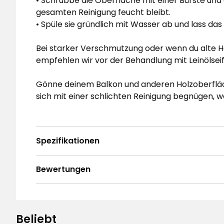
• Schrubbe die Oberfläche mit einer Bürste und
gesamten Reinigung feucht bleibt.
• Spüle sie gründlich mit Wasser ab und lass das
Bei starker Verschmutzung oder wenn du alte 
empfehlen wir vor der Behandlung mit Leinölseif
Gönne deinem Balkon und anderen Holzoberfläch
sich mit einer schlichten Reinigung begnügen, w
Spezifikationen
Bewertungen
4.7
5
☆
4
☆
3
☆
Beliebt
2
☆