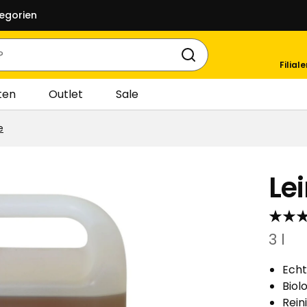
egorien
Filial
ten
Outlet
Sale
e
Lei
3 l
Echt
Biol
Rein