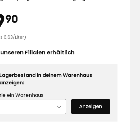
eis
19,90
9
90
€
Preisvergleich
is 6,63/Liter)
6,63
€
 unseren Filialen erhältlich
/Liter
Lagerbestand in deinem Warenhaus
anzeigen:
le ein Warenhaus
Anzeigen