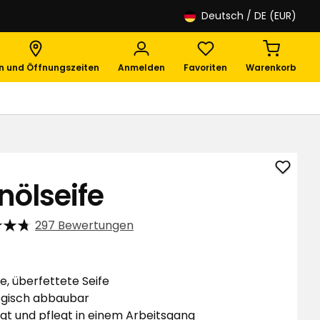
Deutsch
/ DE (EUR)
en und Öffnungszeiten
Anmelden
Favoriten
Warenkorb
Leinöl
nölseife
zu
Favori
297 Bewertungen
hinzuf
e, überfettete Seife
ogisch abbaubar
igt und pflegt in einem Arbeitsgang