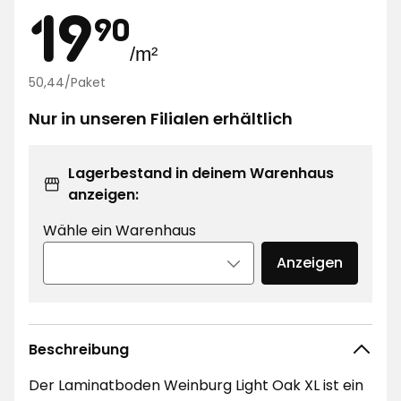
Preis
19,90
pro
19
90
/m²
Aktionspreis
€
50,44/Paket
Quad
pro
Nur in unseren Filialen erhältlich
Paket
50,44
€
Regulärer
Lagerbestand in deinem Warenhaus
Preis
anzeigen:
pro
Paket
Wähle ein Warenhaus
0
€
Anzeigen
Beschreibung
Der Laminatboden Weinburg Light Oak XL ist ein