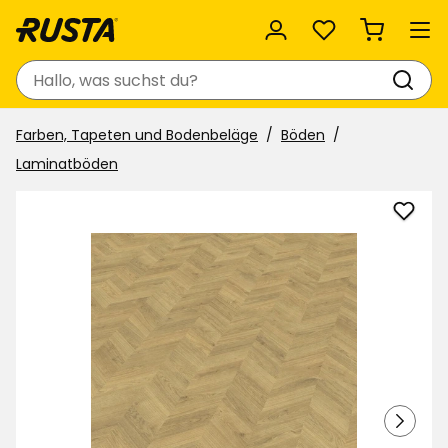
Favoriten
Suchen
Farben, Tapeten und Bodenbeläge
Böden
Laminatböden
Lami
Wein
Light
Oak
XL
zu
Favor
hinzu