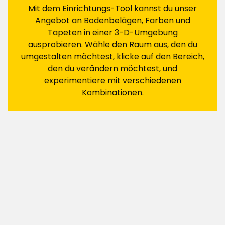
Sortieren nach
Mit dem Einrichtungs-Tool kannst du unser
Angebot an Bodenbelägen, Farben und
Filtern nach
Tapeten in einer 3-D-Umgebung
ausprobieren. Wähle den Raum aus, den du
Bewertungen (16)
umgestalten möchtest, klicke auf den Bereich,
den du verändern möchtest, und
experimentiere mit verschiedenen
Karl
K
Kombinationen.
Der Boden wies folgende Mängel auf:
Nach drei Paketen gab ich auf, da nichts
stimmte.
Grüne Streifen auf drei verschiedenen Dielen aus
drei verschiedenen Paketen.
Schwarze Streifen in zwei Paketen.
Die Dielen passten nicht zwischen die Pakete.
Es scheint, als hätte der Lieferant große