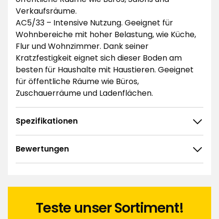
Verkaufsräume.
AC5/33 – Intensive Nutzung. Geeignet für
Wohnbereiche mit hoher Belastung, wie Küche,
Flur und Wohnzimmer. Dank seiner
Kratzfestigkeit eignet sich dieser Boden am
besten für Haushalte mit Haustieren. Geeignet
für öffentliche Räume wie Büros,
Zuschauerräume und Ladenflächen.
Spezifikationen
Bewertungen
4.6
5
☆
4
☆
3
☆
2
☆
Teste unser Sortiment!
16 ratings
1
☆