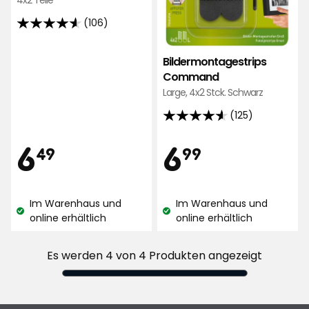
4x2 Teile
(106)
4.6
von
Bildermontagestrips
5
Command
Sternen,
Large, 4x2 Stck. Schwarz
basierend
auf
(125)
4.6
106
von
Preis
Preis
6,49
6,99
6
6
Bewertungen
49
99
5
Sternen,
€
€
basierend
Im Warenhaus und
Im Warenhaus und
auf
Lagerbestand:
Lagerbestand:
online erhältlich
online erhältlich
125
Bewertungen
Es werden 4 von 4 Produkten angezeigt