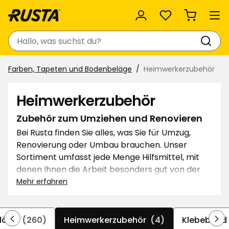
Favoriten
Suchen
Farben, Tapeten und Bodenbeläge
Heimwerkerzubehör
Heimwerkerzubehör
Zubehör zum Umziehen und Renovieren
Bei Rusta finden Sie alles, was Sie für Umzug,
Renovierung oder Umbau brauchen. Unser
Sortiment umfasst jede Menge Hilfsmittel, mit
denen Ihnen die Arbeit besonders gut von der
Hand geht. Ob robuste Umzugskartons, stabile
Mehr erfahren
Leitern, wasserdichte Planen oder bequeme
Arbeitshandschuhe: Rusta bietet Ihnen all das
und noch vieles mehr. Frohes Schaffen!
läge
(260)
Heimwerkerzubehör
(4)
Klebeband