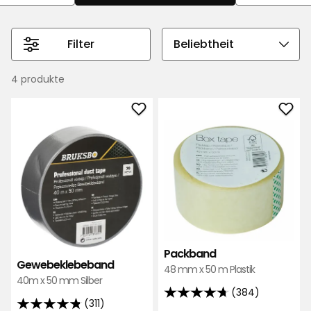
Filter
Sortierreihenfolge
auswählen
4 produkte
Gewebeklebeband
Pac
zu
zu
Favoriten
Favo
hinzufügen
hinz
Packband
Gewebeklebeband
48 mm x 50 m Plastik
40m x 50 mm Silber
(384)
4.7
(311)
4.8