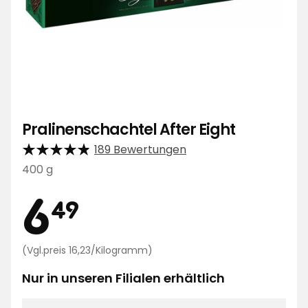
Pralinenschachtel After Eight
189 Bewertungen
400 g
Preis
6,49
6
49
€
Preisvergleich
(Vgl.preis 16,23/Kilogramm)
16,23
€
Nur in unseren Filialen erhältlich
/Kilogramm