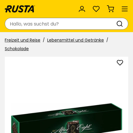
Favoriten
Suchen
Freizeit und Reise
Lebensmittel und Getränke
Schokolade
Prali
After
Eight
zu
Favor
hinzu