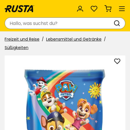
Favoriten
Suchen
Freizeit und Reise
Lebensmittel und Getränke
Süßigkeiten
Süßig
Pae
Patro
zu
Favor
hinzu