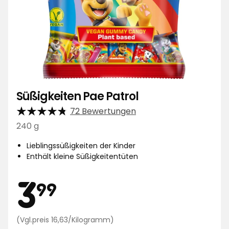
Süßigkeiten Pae Patrol
72 Bewertungen
240 g
Lieblingssüßigkeiten der Kinder
Enthält kleine Süßigkeitentüten
Preis
3,99
3
99
Preisvergleich
(Vgl.preis 16,63/Kilogramm)
16,63