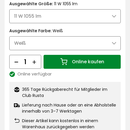
€
von
Ausgewählte Größe:
11 W 1055 lm
A+++
bis
G
Ausgewählte Farbe:
Weiß
Menge
Online kaufen
Menge 1
Online verfügbar
Lagerbestand:
365 Tage Rückgaberecht für Mitglieder im
Club Rusta
Lieferung nach Hause oder an eine Abholstelle
innerhalb von 3–7 Werktagen
Dieser Artikel kann kostenlos in einem
Warenhaus zurückgegeben werden