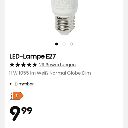
LED-Lampe E27
29 Bewertungen
11 W 1055 lm Weiß Normal Globe Dim
Dimmbar
Energieeffizienzklasse
F,
Preis
9,99
9
99
auf
einer
Skala