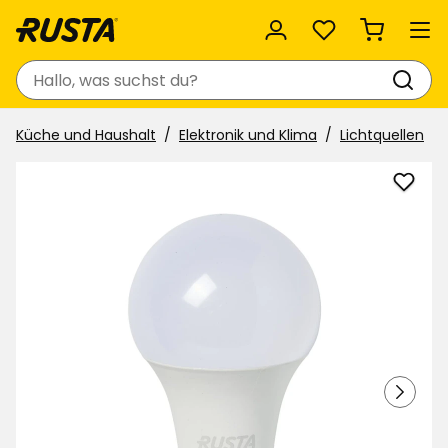
Favoriten
Suchen
Küche und Haushalt
Elektronik und Klima
Lichtquellen
LED-
Lamp
E27
zu
Favor
hinzu