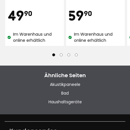
Preis
Preis
49,90
59,90
49
59
90
90
€
€
Im Warenhaus und
Im Warenhaus und
Lagerbestand:
Lagerbestand:
online erhältlich
online erhältlich
Ähnliche Seiten
Akustikpaneele
Bad
Haushaltsgeräte