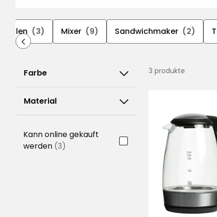
owellen
(3)
Mixer
(9)
Sandwichmaker
(2)
T
3 produkte
Farbe
Material
Kann online gekauft
werden
(3)