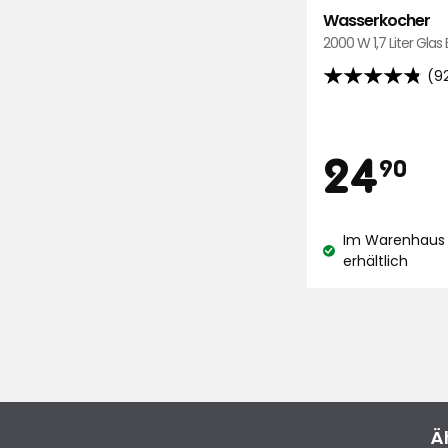
Wasserkocher
2000 W 1,7 Liter Glas
(9
4.8
von
5
Preis
2
24
Sternen,
90
basierend
auf
€
923
Im Warenhaus 
Bewertungen
Lagerbestand:
erhältlich
Ä