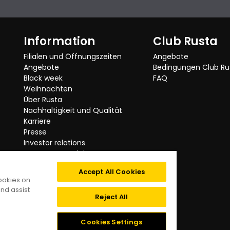
Information
Club Rusta
Filialen und Öffnungszeiten
Angebote
Angebote
Bedingungen Club Ru
Black week
FAQ
Weihnachten
Über Rusta
Nachhaltigkeit und Qualität
Karriere
Presse
Investor relations
Getestete Produkte
Rusta ruft zurück
Accept All Cookies
Kategorien
cookies on
Impressum
nd assist
Digitale Barrierefreiheit
Reject All
Datenschutzerklärung
Cookies
Cookies Settings