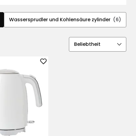
Wassersprudler und Kohlensäure zylinder
(6)
Sortierreihenfolge
auswählen
r
Wasserkocher
Retro
zu
Favoriten
hinzufügen