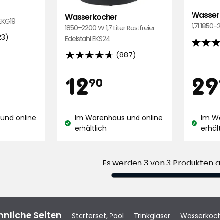
Wasserk
Wasserkocher
 EKG19
1,7l 1850
1850–2200 W 1,7 Liter Rostfreier
23)
Edelstahl EKS24
4.7
(887)
von
4.7
5
von
Preis
Pre
4,90
12,90
12
29
90
Sternen
5
basier
Sternen,
€
auf
basierend
71
und online
Im Warenhaus und online
Im W
auf
Lagerbestand:
Lagerbe
erhältlich
erhäl
Bewert
887
Bewertungen
Es werden 3 von 3 Produkten 
hnliche Seiten
Starterset, Pool
Trinkgläser
Wasserkoc