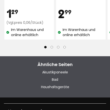
basierend
Vor 2 Wochen
5
Preis
1,29
Preis
1
2,99
2
auf
29
99
Sternen,
11281
basierend
Jenny F
JF
Bewertungen
€
Preisvergleich
€
(Vgl.preis 0,06/Stück)
auf
0,06
139
Im Warenhaus und
Im Warenhaus und
€
Lagerbestand:
Lagerbestand:
Bewertungen
online erhältlich
online erhältlich
Vor 3 Wochen
/Stück
Mats L
ML
Ähnliche Seiten
Vor 1 Monat
Akustikpaneele
Mehr Bewertungen
Bad
Haushaltsgeräte
Verified by Trustvoice