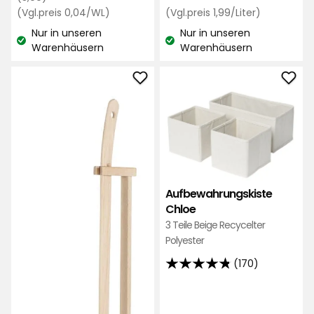
€
Sternen,
Preis
Preisvergleich
€
Preisvergle
(Vgl.preis 0,04/WL)
(Vgl.preis 1,99/Liter)
basierend
0,04
1,99
3,99
Nur in unseren
auf
Nur in unseren
€
€
€
Lagerbestand:
Lagerbestand:
Warenhäusern
Warenhäusern
48
/WL
/Liter
Bewertungen
Kehrgarnitur
Aufb
Elsaform
Chl
zu
zu
Favoriten
Favo
hinzufügen
hinz
Aufbewahrungskiste
Chloe
3 Teile Beige Recycelter
Polyester
(170)
4.8
von
5