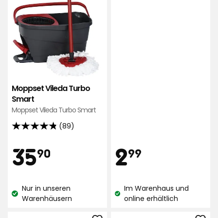
5
Sternen,
basierend
auf
1141
Bewertungen
Moppset Vileda Turbo
Smart
Moppset Vileda Turbo Smart
(89)
4.8
von
Preis
Preis
35,90
2,99
35
2
90
99
5
Sternen,
€
€
basierend
Nur in unseren
Im Warenhaus und
auf
Lagerbestand:
Lagerbestand:
Warenhäusern
online erhältlich
89
Bewertungen