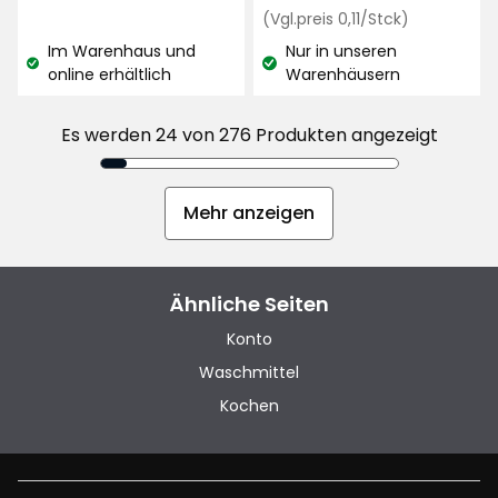
€
Preisvergle
€
(Vgl.preis 0,11/Stck)
basierend
0,11
Im Warenhaus und
auf
Nur in unseren
€
Lagerbestand:
Lagerbestand:
online erhältlich
Warenhäusern
27
/Stck
Bewertungen
Es werden 24 von 276 Produkten angezeigt
Mehr anzeigen
Ähnliche Seiten
Konto
Waschmittel
Kochen