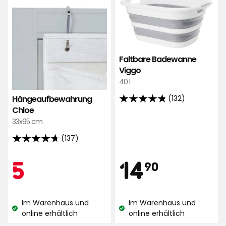
Chloe
Bad
zu
Vig
Favoriten
zu
hinzufügen
Favo
hinz
Faltbare Badewanne
Viggo
40 l
(132)
Hängeaufbewahrung
4.8
Chloe
von
33x95 cm
5
(137)
Sternen,
4.7
basierend
von
Preis
Aktionspreis
5
14,90
5
14
auf
90
5
132
Sternen,
Bewertungen
€
€
basierend
Im Warenhaus und
Im Warenhaus und
auf
Lagerbestand:
Lagerbestand:
online erhältlich
online erhältlich
137