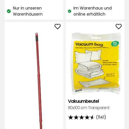
€
€
basierend
auf
Nur in unseren
Im Warenhaus und
auf
592
Lagerbestand:
Lagerbestand:
Warenhäusern
online erhältlich
2128
Bewertungen
Bewertungen
Moppset
Vak
Vileda
zu
Turbo
Favo
Smart
hinz
zu
Favoriten
hinzufügen
Vakuumbeutel
80x100 cm Transparent
(1141)
4.5
von