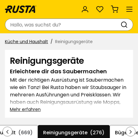
Favoriten
Suchen
Küche und Haushalt
Reinigungsgeräte
Reinigungsgeräte
Erleichtere dir das Saubermachen
Mit der richtigen Ausrüstung ist Saubermachen
wie ein Tanz! Bei Rusta haben wir Staubsauger in
mehreren Ausführungen und Preisklassen. Wir
haben auch Reinigungsausrüstung wie Mopps,
Handfeger, Mikrofasertücher und Spüllappen.
Mehr erfahren
Außerdem haben wir mehrere praktische
Kleiderpflegeprodukte wie Wäschekörbe,
Bügelbretter, Bügeleisen und Bügel.
ushalt
(669)
Reinigungsgeräte
(276)
Bügeleis