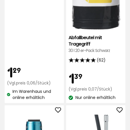
Sternen,
basierend
auf
11258
Bewertungen
Abfallbeutel mit
Tragegriff
30 l 20 er-Pack Schwarz
(62)
4.9
Preis
1,29
1
29
von
Preis
1,39
1
39
5
€
Preisvergleich
(Vgl.preis 0,06/Stück)
Sternen,
0,06
€
Preisver
(Vgl.preis 0,07/Stück)
basierend
Im Warenhaus und
€
0,07
Lagerbestand:
online erhältlich
auf
Nur online erhältlich
/Stück
€
Lagerbestand:
62
/Stück
Bewertungen
Stielstaubsauger
Sta
PRO
zu
Sensor
Favo