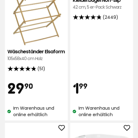
Kleiderbügel Non-slip
42 cm, 5 er-Pack Schwarz
(2449)
4.8
von
5
Sternen,
basierend
Wäscheständer Elsaform
auf
105x58x40 cm Holz
2449
(51)
4.8
Bewertungen
von
Preis
Preis
29,90
1,99
29
1
90
99
5
Sternen,
€
€
basierend
Im Warenhaus und
Im Warenhaus und
auf
Lagerbestand:
Lagerbestand:
online erhältlich
online erhältlich
51
Bewertungen
Hängeaufbewahrung
Falt