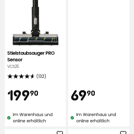
Stielstaubsauger PRO
Sensor
VCS25
(132)
4.6
von
Preis
Preis
199,90
69,90
199
69
90
90
5
Sternen,
€
€
basierend
Im Warenhaus und
Im Warenhaus und
auf
Lagerbestand:
Lagerbestand:
online erhältlich
online erhältlich
132
Bewertungen