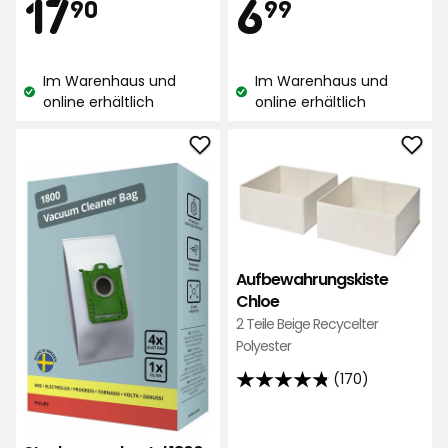
Preis
Preis
17,90
6,99
17
6
90
99
5
Sternen,
€
€
basierend
Im Warenhaus und
Im Warenhaus und
auf
Lagerbestand:
Lagerbestand:
online erhältlich
online erhältlich
177
Bewertungen
Staubsaugerbeutel
Aufb
1800
Chl
zu
zu
Favoriten
Favo
hinzufügen
hinz
Aufbewahrungskiste
Chloe
2 Teile Beige Recycelter
Polyester
(170)
4.8
von
5