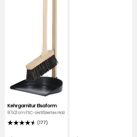
Sternen,
basierend
auf
170
Bewertungen
Kehrgarnitur Elsaform
87x21 cm FSC-zertifiziertes Holz
(177)
4.5
von