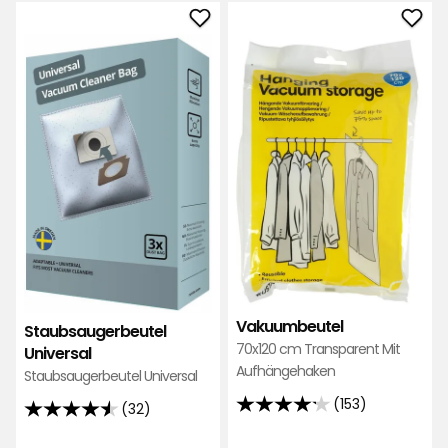
Bewertungen
Staubsaugerbeutel
Vak
Universal
zu
zu
Favo
Favoriten
hinz
hinzufügen
Vakuumbeutel
Staubsaugerbeutel
70x120 cm Transparent Mit
Universal
Aufhängehaken
Staubsaugerbeutel Universal
(153)
(32)
4.2
4.5
von
von