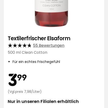
Textilerfrischer Elsaform
55 Bewertungen
500 ml Clean Cotton
Für ein echtes Frischegefühl
Preis
3,99
3
99
€
Preisvergleich
(Vgl.preis 7,98/Liter)
7,98
€
Nur in unseren Filialen erhältlich
/Liter