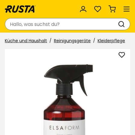
Favoriten
Suchen
Küche und Haushalt
Reinigungsgeräte
Kleiderpflege
Textil
Elsaf
zu
Favor
hinzu